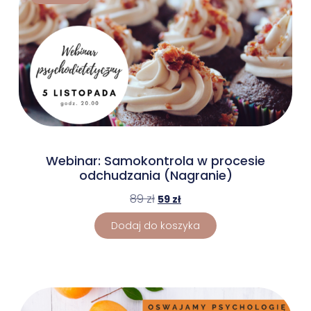
Webinar: Samokontrola w procesie
odchudzania (Nagranie)
89
zł
59
zł
Dodaj do koszyka