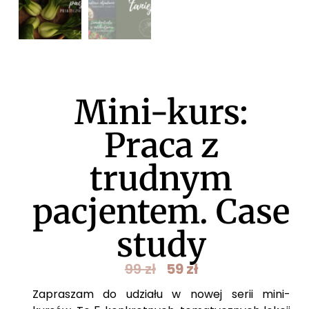
Mini-kurs:
Praca z
trudnym
pacjentem. Case
study
99
zł
59
zł
Zapraszam do udziału w nowej serii mini-