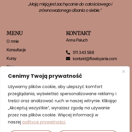
„Moją misją jest zachęcanie do całościowego i
zrównoważonego dbania o siebie.”
MENU
KONTAKT
Anna Paluch
O mnie
Konsultacje
511 343 588
Kursy
kontakt@flowbyania.com
Blog
Cenimy Twoją prywatność
Kontakt
Używamy plików cookie, aby ulepszyć komfort
przeglądania, wyświetlać spersonalizowane reklamy i
NEWSLETTER
treści oraz analizować ruch w naszej witrynie. Klikając
„Akceptuj wszystkie”, wyrażasz zgodę na używanie
przez nas plików cookie. Więcej informacji w
naszej
polityce prywatności.