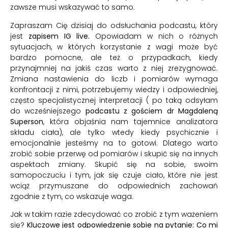
zawsze musi wskazywać to samo.
Zapraszam Cię dzisiaj do odsłuchania podcastu, który
jest
zapisem IG live.
Opowiadam w nich o różnych
sytuacjach, w których korzystanie z wagi może być
bardzo pomocne, ale też o przypadkach, kiedy
przynajmniej na jakiś czas warto z niej zrezygnować.
Zmiana nastawienia do liczb i pomiarów wymaga
konfrontacji z nimi, potrzebujemy wiedzy i odpowiedniej,
często specjalistycznej interpretacji ( po taką odsyłam
do wcześniejszego
podcastu z gościem dr Magdaleną
Superson
, która objaśnia nam tajemnice analizatora
składu ciała), ale tylko wtedy kiedy psychicznie i
emocjonalnie jesteśmy na to gotowi. Dlatego warto
zrobić sobie przerwę od pomiarów i skupić się na innych
aspektach zmiany. Skupić się na sobie, swoim
samopoczuciu i tym, jak się czuje ciało, które nie jest
wciąż przymuszane do odpowiednich zachowań
zgodnie z tym, co wskazuje waga.
Jak w takim razie zdecydować co zrobić z tym ważeniem
się?
Kluczowe jest odpowiedzenie sobie na pytanie: Co mi