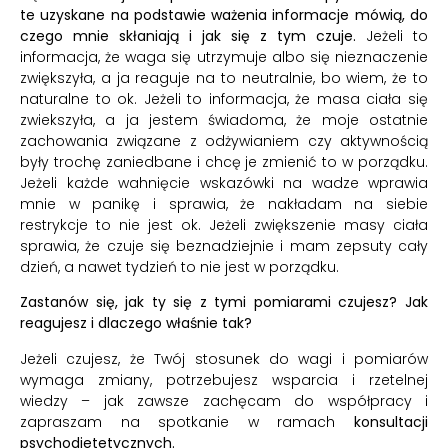
te uzyskane na podstawie ważenia informacje mówią, do
czego mnie skłaniają i jak się z tym czuje.
Jeżeli to
informacja, że waga się utrzymuje albo się nieznaczenie
zwiększyła, a ja reaguje na to neutralnie, bo wiem, że to
naturalne to ok. Jeżeli to informacja, że masa ciała się
zwiekszyła, a ja jestem świadoma, że moje ostatnie
zachowania związane z odżywianiem czy aktywnością
były trochę zaniedbane i chcę je zmienić to w porządku.
Jeżeli każde wahnięcie wskazówki na wadze wprawia
mnie w panikę i sprawia, że nakładam na siebie
restrykcje to nie jest ok. Jeżeli zwiększenie masy ciała
sprawia, że czuje się beznadziejnie i mam zepsuty cały
dzień, a nawet tydzień to nie jest w porządku.
Zastanów się, jak ty się z tymi pomiarami czujesz? Jak
reagujesz i dlaczego właśnie tak?
Jeżeli czujesz, że Twój stosunek do wagi i pomiarów
wymaga zmiany, potrzebujesz wsparcia i rzetelnej
wiedzy – jak zawsze zachęcam do współpracy i
zapraszam na spotkanie w ramach
konsultacji
psychodietetycznych.