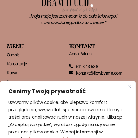
„Moją misją jest zachęcanie do całościowego i
zrównoważonego dbania o siebie.”
MENU
KONTAKT
Anna Paluch
O mnie
Konsultacje
511 343 588
Kursy
kontakt@flowbyania.com
Blog
Cenimy Twoją prywatność
Kontakt
Używamy plików cookie, aby ulepszyć komfort
przeglądania, wyświetlać spersonalizowane reklamy i
NEWSLETTER
treści oraz analizować ruch w naszej witrynie. Klikając
„Akceptuj wszystkie”, wyrażasz zgodę na używanie
przez nas plików cookie. Więcej informacji w