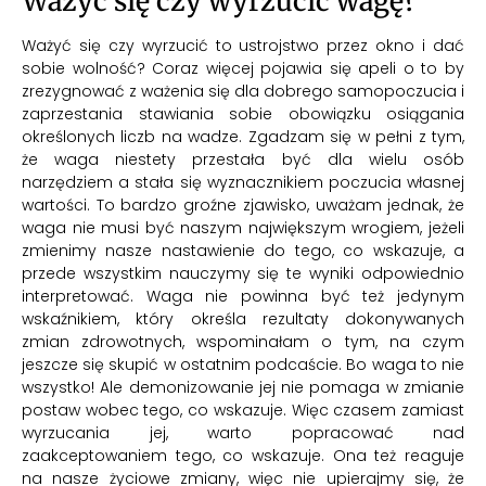
Ważyć się czy wyrzucić wagę?
Ważyć się czy wyrzucić to ustrojstwo przez okno i dać
sobie wolność? Coraz więcej pojawia się apeli o to by
zrezygnować z ważenia się dla dobrego samopoczucia i
zaprzestania stawiania sobie obowiązku osiągania
określonych liczb na wadze. Zgadzam się w pełni z tym,
że waga niestety przestała być dla wielu osób
narzędziem a stała się wyznacznikiem poczucia własnej
wartości. To bardzo groźne zjawisko, uważam jednak, że
waga nie musi być naszym największym wrogiem, jeżeli
zmienimy nasze nastawienie do tego, co wskazuje, a
przede wszystkim nauczymy się te wyniki odpowiednio
interpretować. Waga nie powinna być też jedynym
wskaźnikiem, który określa rezultaty dokonywanych
zmian zdrowotnych, wspominałam o tym, na czym
jeszcze się skupić w ostatnim podcaście. Bo waga to nie
wszystko! Ale demonizowanie jej nie pomaga w zmianie
postaw wobec tego, co wskazuje. Więc czasem zamiast
wyrzucania jej, warto popracować nad
zaakceptowaniem tego, co wskazuje. Ona też reaguje
na nasze życiowe zmiany, więc nie upierajmy się, że