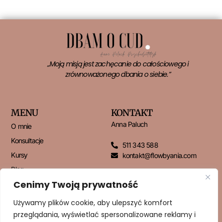
„Moją misją jest zachęcanie do całościowego i
zrównoważonego dbania o siebie.”
MENU
KONTAKT
Anna Paluch
O mnie
Konsultacje
511 343 588
Kursy
kontakt@flowbyania.com
Blog
Cenimy Twoją prywatność
Kontakt
Używamy plików cookie, aby ulepszyć komfort
przeglądania, wyświetlać spersonalizowane reklamy i
NEWSLETTER