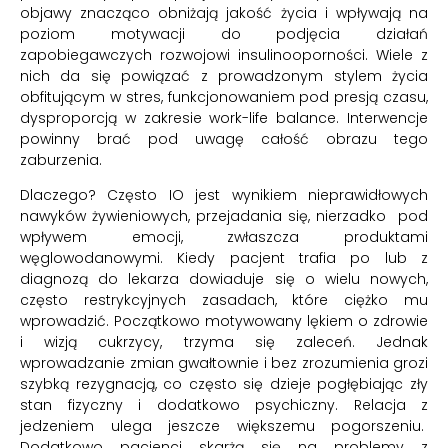
objawy znacząco obniżają jakość życia i wpływają na
poziom motywacji do podjęcia działań
zapobiegawczych rozwojowi insulinooporności. Wiele z
nich da się powiązać z prowadzonym stylem życia
obfitującym w stres, funkcjonowaniem pod presją czasu,
dysproporcją w zakresie work-life balance. Interwencje
powinny brać pod uwagę całość obrazu tego
zaburzenia.
Dlaczego? Często IO jest wynikiem nieprawidłowych
nawyków żywieniowych, przejadania się, nierzadko pod
wpływem emocji, zwłaszcza produktami
węglowodanowymi. Kiedy pacjent trafia po lub z
diagnozą do lekarza dowiaduje się o wielu nowych,
często restrykcyjnych zasadach, które ciężko mu
wprowadzić. Początkowo motywowany lękiem o zdrowie
i wizją cukrzycy, trzyma się zaleceń. Jednak
wprowadzanie zmian gwałtownie i bez zrozumienia grozi
szybką rezygnacją, co często się dzieje pogłębiając zły
stan fizyczny i dodatkowo psychiczny. Relacja z
jedzeniem ulega jeszcze większemu pogorszeniu.
Dodatkowo pacjenci skarżą się na problemy z