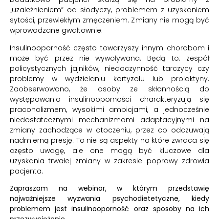
„uzależnieniem” od słodyczy, problemem z uzyskaniem
sytości, przewlekłym zmęczeniem. Zmiany nie mogą być
wprowadzane gwałtownie.
Insulinooporność często towarzyszy innym chorobom i
może być przez nie wywoływana. Będą to: zespół
policystycznych jajników, niedoczynność tarczycy czy
problemy w wydzielaniu kortyzolu lub prolaktyny.
Zaobserwowano, że osoby ze skłonnością do
występowania insulinooporności charakteryzują się
pracoholizmem, wysokimi ambicjami, a jednocześnie
niedostatecznymi mechanizmami adaptacyjnymi na
zmiany zachodzące w otoczeniu, przez co odczuwają
nadmierną presję. To nie są aspekty na które zwraca się
często uwagę, ale one mogą być kluczowe dla
uzyskania trwałej zmiany w zakresie poprawy zdrowia
pacjenta.
Zapraszam na webinar, w którym przedstawię
najważniejsze wyzwania psychodietetyczne, kiedy
problemem jest insulinooporność oraz sposoby na ich