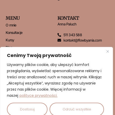
MENU
KONTAKT
Anna Paluch
O mnie
Konsultacje
511 343 588
Kursy
kontakt@flowbyania.com
Blog
Cenimy Twoją prywatność
Kontakt
Używamy plików cookie, aby ulepszyć komfort
przeglądania, wyświetlać spersonalizowane reklamy i
NEWSLETTER
treści oraz analizować ruch w naszej witrynie. Klikając
„Akceptuj wszystkie”, wyrażasz zgodę na używanie
przez nas plików cookie. Więcej informacji w
naszej
polityce prywatności.
ZAPISUJĘ SIĘ!
Dostosuj
Odrzuć wszystkie