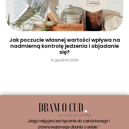
Jak poczucie własnej wartości wpływa na
nadmierną kontrolę jedzenia i objadanie
się?
10 grudnia 2024
Czytaj więcej »
„Moją misją jest zachęcanie do całościowego i
zrównoważonego dbania o siebie.”