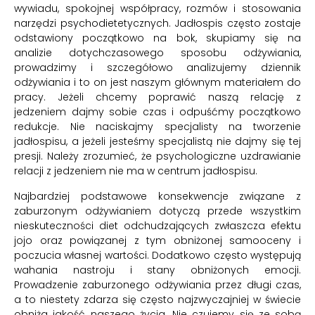
wywiadu, spokojnej współpracy, rozmów i stosowania
narzędzi psychodietetycznych. Jadłospis często zostaje
odstawiony początkowo na bok, skupiamy się na
analizie dotychczasowego sposobu odżywiania,
prowadzimy i szczegółowo analizujemy dziennik
odżywiania i to on jest naszym głównym materiałem do
pracy. Jeżeli chcemy poprawić naszą relację z
jedzeniem dajmy sobie czas i odpuśćmy początkowo
redukcje. Nie naciskajmy specjalisty na tworzenie
jadłospisu, a jeżeli jesteśmy specjalistą nie dajmy się tej
presji. Należy zrozumieć, że psychologiczne uzdrawianie
relacji z jedzeniem nie ma w centrum jadłospisu.
Najbardziej podstawowe konsekwencje związane z
zaburzonym odżywianiem dotyczą przede wszystkim
nieskuteczności diet odchudzających zwłaszcza efektu
jojo oraz powiązanej z tym obniżonej samooceny i
poczucia własnej wartości. Dodatkowo często występują
wahania nastroju i stany obniżonych emocji.
Prowadzenie zaburzonego odżywiania przez długi czas,
a to niestety zdarza się często najzwyczajniej w świecie
obniża jakość naszego życia. Nie czujemy się ze sobą