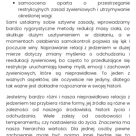
samoocena oparta o przestrzeganie
restrykcyjnych zasad żywieniowych i utrzymywanie
określonej wagi.
Sami ustalamy sobie sztywne zasady, wprowadzamy
bardzo rygorystyczne metody redukcji masy ciała, co
skutkuje dużym usztywnieniem w działaniu, a w
momentach osłabienia samokontroli pojawia się lęk i
poczucie winy. Naprawianie relacji z jedzeniem w dużej
mierze dotyczy zmiany myślenia o odchudzaniu i
reedukacji żywieniowej, bo często to przedłużające się
restrykcje uruchamiają lawinę myśli, emocji i zachowań
żywieniowych, które są nieprawidłowe. To jeden z
ważnych aspektów, ale oczywiście nie jedyny, dlatego
tak ważne jest dokładne rozpoznanie w swojej historii.
Jesteśmy bardzo różni i nasza nieprawidłowa relacja z
jedzeniem też przybiera różne formy, jej źródła są różne w
zależności od naszego środowiska, historii życia i
odchudzania. Wiele zależy od osobowości i
temperamentu, czy nastawienia do życia. Znaczenia ma
nasza hierarchia wartości. Dla jednej osoby pewne
zachowanie może być normą, innej będzie się to