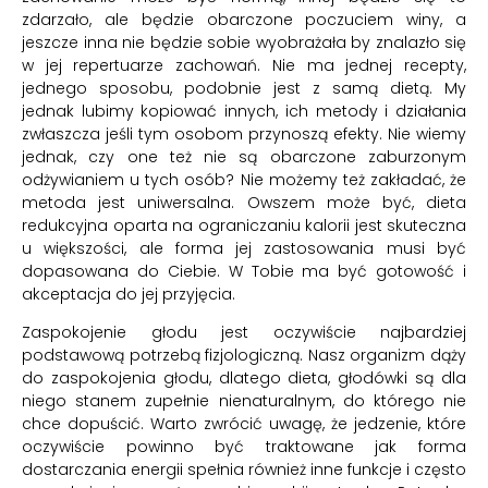
zdarzało, ale będzie obarczone poczuciem winy, a
jeszcze inna nie będzie sobie wyobrażała by znalazło się
w jej repertuarze zachowań. Nie ma jednej recepty,
jednego sposobu, podobnie jest z samą dietą. My
jednak lubimy kopiować innych, ich metody i działania
zwłaszcza jeśli tym osobom przynoszą efekty. Nie wiemy
jednak, czy one też nie są obarczone zaburzonym
odżywianiem u tych osób? Nie możemy też zakładać, że
metoda jest uniwersalna. Owszem może być, dieta
redukcyjna oparta na ograniczaniu kalorii jest skuteczna
u większości, ale forma jej zastosowania musi być
dopasowana do Ciebie. W Tobie ma być gotowość i
akceptacja do jej przyjęcia.
Zaspokojenie głodu jest oczywiście najbardziej
podstawową potrzebą fizjologiczną. Nasz organizm dąży
do zaspokojenia głodu, dlatego dieta, głodówki są dla
niego stanem zupełnie nienaturalnym, do którego nie
chce dopuścić. Warto zwrócić uwagę, że jedzenie, które
oczywiście powinno być traktowane jak forma
dostarczania energii spełnia również inne funkcje i często