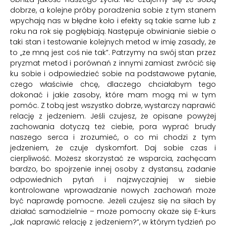
dobrze, a kolejne próby poradzenia sobie z tym stanem
wpychają nas w błędne koło i efekty są takie same lub z
roku na rok się pogłębiają. Następuje obwinianie siebie o
taki stan i testowanie kolejnych metod w imię zasady, że
to „ze mną jest coś nie tak”. Patrzymy na swój stan przez
pryzmat metod i porównań z innymi zamiast zwrócić się
ku sobie i odpowiedzieć sobie na podstawowe pytanie,
czego właściwie chcę, dlaczego chciałabym tego
dokonać i jakie zasoby, które mam mogą mi w tym
pomóc. Z tobą jest wszystko dobrze, wystarczy naprawić
relację z jedzeniem. Jeśli czujesz, że opisane powyżej
zachowania dotyczą też ciebie, pora wyprać brudy
naszego serca i zrozumieć, o co mi chodzi z tym
jedzeniem, że czuje dyskomfort. Daj sobie czas i
cierpliwość. Możesz skorzystać ze wsparcia, zachęcam
bardzo, bo spojrzenie innej osoby z dystansu, zadanie
odpowiednich pytań i najzwyczajniej w siebie
kontrolowane wprowadzanie nowych zachowań może
być naprawdę pomocne. Jeżeli czujesz się na siłach by
działać samodzielnie – może pomocny okaże się E-kurs
„Jak naprawić relację z jedzeniem?”, w którym tydzień po