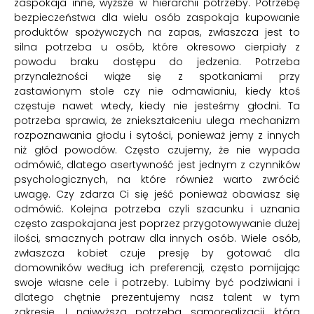
zaspokaja inne, wyższe w hierarchii potrzeby. Potrzebę
bezpieczeństwa dla wielu osób zaspokaja kupowanie
produktów spożywczych na zapas, zwłaszcza jest to
silna potrzeba u osób, które okresowo cierpiały z
powodu braku dostępu do jedzenia. Potrzeba
przynależności wiąże się z spotkaniami przy
zastawionym stole czy nie odmawianiu, kiedy ktoś
częstuje nawet wtedy, kiedy nie jesteśmy głodni. Ta
potrzeba sprawia, że zniekształceniu ulega mechanizm
rozpoznawania głodu i sytości, ponieważ jemy z innych
niż głód powodów. Często czujemy, że nie wypada
odmówić, dlatego asertywność jest jednym z czynników
psychologicznych, na które również warto zwrócić
uwagę. Czy zdarza Ci się jeść ponieważ obawiasz się
odmówić. Kolejna potrzeba czyli szacunku i uznania
często zaspokajana jest poprzez przygotowywanie dużej
ilości, smacznych potraw dla innych osób. Wiele osób,
zwłaszcza kobiet czuje presję by gotować dla
domowników według ich preferencji, często pomijając
swoje własne cele i potrzeby. Lubimy być podziwiani i
dlatego chętnie prezentujemy nasz talent w tym
zakresie. I najwyższa potrzeba samorealizacji, która