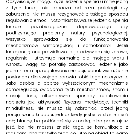
Oczywiście, że mogę. To, że jedzenie spełnia u mnie jedną
z tych funkcji nie oznacza od razu patologii czy
zaburzenia. Nie muszę rezygnować z takiego sposobu
regulowania emocji. Natomiast bywa, że jedzenia spełnia
funkcje pozabiologiczne doprowadzając czy
podtrzymując problemy natury psychologicznej.
Wszystko sprowadza się do funkcjonowania
mechanizmów samoregulacji i samokontroli. Jeżeli
funkcjonują one prawidłowo, a ja odżywiam się zdrowo,
regularnie i utrzymuje normalną dla mojego wieku i
wzrostu wagę, to potrafię zastosować jedzenie jako
jedną z form np. regulowania emocji, jednak wiem, że nie
powinnam dla swojego zdrowia robić tego notorycznie.
Jako osoba o dobrze wykształconym mechanizmie
samoregulacji, świadoma tych mechanizmów, znam i
stosuje inne, alternatywne sposoby redukowania
napięcia jak: aktywność fizyczna, medytacja, techniki
mindfullness. Nie musisz się wzbraniać przed jedną
porcją szarlotki babci, jednak kiedy jesteś w stanie zjeść
całą blachę, bo pokłóciłaś się z matką, albo przestajesz
jeść, bo nie możesz znieść tego, że komunikacja z
rodzicami dotyczy tylko tego, co jutro na obiad, to warto