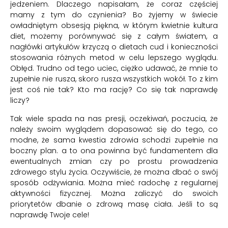
jedzeniem. Dlaczego napisałam, że coraz częściej
mamy z tym do czynienia? Bo żyjemy w świecie
owładniętym obsesją piękna, w którym kwietnie kultura
diet, możemy porównywać się z całym światem, a
nagłówki artykułów krzyczą o dietach cud i konieczności
stosowania różnych metod w celu lepszego wyglądu.
Obłęd. Trudno od tego uciec, ciężko udawać, że mnie to
zupełnie nie rusza, skoro rusza wszystkich wokół. To z kim
jest coś nie tak? Kto ma rację? Co się tak naprawdę
liczy?
Tak wiele spada na nas presji, oczekiwań, poczucia, że
należy swoim wyglądem dopasować się do tego, co
modne, że sama kwestia zdrowia schodzi zupełnie na
boczny plan. a to ona powinna być fundamentem dla
ewentualnych zmian czy po prostu prowadzenia
zdrowego stylu życia. Oczywiście, że można dbać o swój
sposób odżywiania. Można mieć radochę z regularnej
aktywności fizycznej. Można zaliczyć do swoich
priorytetów dbanie o zdrową masę ciała. Jeśli to są
naprawdę Twoje cele!