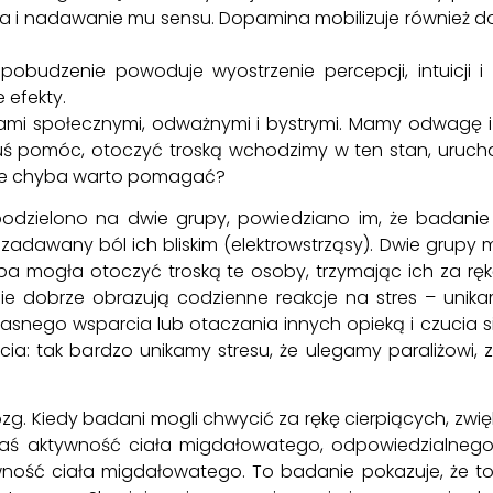
a i nadawanie mu sensu. Dopamina mobilizuje również do 
 pobudzenie powoduje wyostrzenie percepcji, intuicji i
 efekty.
totami społecznymi, odważnymi i bystrymi. Mamy odwagę i
 pomóc, otoczyć troską wchodzimy w ten stan, urucham
a, że chyba warto pomagać?
dzielono na dwie grupy, powiedziano im, że badanie 
awany ból ich bliskim (elektrowstrząsy). Dwie grupy m
upa mogła otoczyć troską te osoby, trzymając ich za r
egie dobrze obrazują codzienne reakcje na stres – unika
 własnego wsparcia lub otaczania innych opieką i czuci
ia: tak bardzo unikamy stresu, że ulegamy paraliżowi, z
zg. Kiedy badani mogli chwycić za rękę cierpiących, zwi
 zaś aktywność ciała migdałowatego, odpowiedzialnego z
wność ciała migdałowatego. To badanie pokazuje, że t