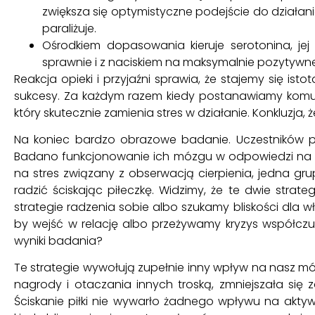
zwiększa się optymistyczne podejście do działani
paraliżuje.
Ośrodkiem dopasowania kieruje serotonina, jej
sprawnie i z naciskiem na maksymalnie pozytywne
Reakcja opieki i przyjaźni sprawia, że stajemy się is
sukcesy. Za każdym razem kiedy postanawiamy komuś
który skutecznie zamienia stres w działanie. Konkluzj
Na koniec bardzo obrazowe badanie. Uczestników po
Badano funkcjonowanie ich mózgu w odpowiedzi na zad
na stres związany z obserwacją cierpienia, jedna gr
radzić ściskając piłeczkę. Widzimy, że te dwie strat
strategie radzenia sobie albo szukamy bliskości dla
by wejść w relację albo przeżywamy kryzys współczuc
wyniki badania?
Te strategie wywołują zupełnie inny wpływ na nasz mó
nagrody i otaczania innych troską, zmniejszała się
Ściskanie piłki nie wywarło żadnego wpływu na akty