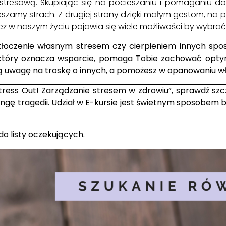
 stresową. Skupiając się na pocieszaniu i pomaganiu doś
zamy strach. Z drugiej strony dzięki małym gestom, na pła
ż w naszym życiu pojawia się wiele możliwości by wybrać 
łoczenie własnym stresem czy cierpieniem innych spo
t, który oznacza wsparcie, pomaga Tobie zachować optymi
woją uwagę na troskę o innych, a pomożesz w opanowaniu w
tress Out! Zarządzanie stresem w zdrowiu”
, sprawdź szc
ngę tragedii.
Udział w E-kursie jest świetnym sposobem 
do listy oczekujących.