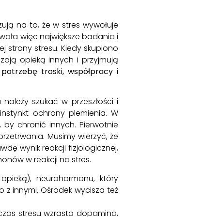
ją na to, że w stres wywołuje
zowała więc największe badania i
j strony stresu. Kiedy skupiono
czają opieką innych i przyjmują
potrzebę troski, współpracy i
 należy szukać w przeszłości i
 instynkt ochrony plemienia. W
, by chronić innych. Pierwotnie
t przetrwania. Musimy wierzyć, że
wdę wynik reakcji fizjologicznej,
monów w reakcji na stres.
pieką), neurohormonu, który
o z innymi. Ośrodek wycisza też
czas stresu wzrasta dopamina,