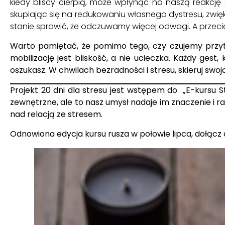
kiedy bliscy cierpią, może wpłynąć na naszą reakcję
skupiając się na redukowaniu własnego dystresu, zwięks
stanie sprawić, że odczuwamy więcej odwagi. A przecie
Warto pamiętać, że pomimo tego, czy czujemy przyt
mobilizację jest bliskość, a nie ucieczka. Każdy ges
oszukasz. W chwilach bezradności i stresu, skieruj s
Projekt 20 dni dla stresu jest wstępem do
„E-kursu S
zewnętrzne, ale to nasz umysł nadaje im znaczenie i ra
nad relacją ze stresem.
Odnowiona edycja kursu rusza w połowie lipca, dołącz 