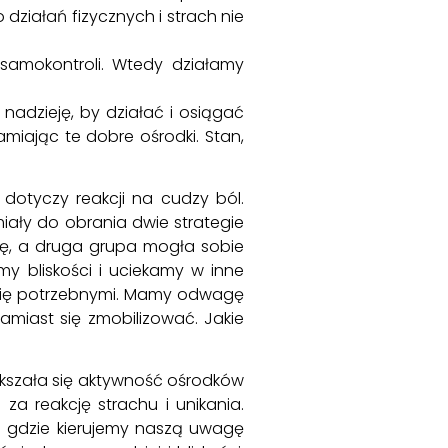
działań fizycznych i strach nie
 samokontroli. Wtedy działamy
 nadzieję, by działać i osiągać
iając te dobre ośrodki. Stan,
dotyczy reakcji na cudzy ból.
iały do obrania dwie strategie
ękę, a druga grupa mogła sobie
my bliskości i uciekamy w inne
a się potrzebnymi. Mamy odwagę
amiast się zmobilizować. Jakie
ększała się aktywność ośrodków
a reakcję strachu i unikania.
o gdzie kierujemy naszą uwagę