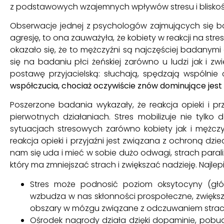
z podstawowych wzajemnych wpływów stresu i bliskoś
Obserwacje jednej z psychologów zajmujących się ba
agresję, to ona zauważyła, że kobiety w reakcji na str
okazało się, że to mężczyźni są najczęściej badanymi 
się na badaniu płci żeńskiej zarówno u ludzi jak i zw
postawę przyjacielską: słuchają, spędzają wspólnie
współczucia, chociaż oczywiście znów dominujące jest
Poszerzone badania wykazały, że reakcja opieki i prz
pierwotnych działaniach. Stres mobilizuje nie tylko
sytuacjach stresowych zarówno kobiety jak i mężczyźn
reakcja opieki i przyjaźni jest związana z ochroną dziec
nam się uda i mieć w sobie dużo odwagi, strach paraliżuj
który ma zmniejszać strach i zwiększać nadzieję. Najl
Stres może podnosić poziom oksytocyny (głó
wzbudza w nas skłonności prospołeczne, zwiększa 
obszary w mózgu związane z odczuwaniem strach
Ośrodek nagrody działa dzięki dopaminie, pobu