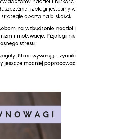
wiadczamy nadziei i bliskości,
szczyźnie fizjologii jesteśmy w
strategię opartą na bliskości.
sobem na wzbudzenie nadziei i
zm i motywację. Fizjologii nie
łasnego stresu.
zegóły. Stres wywołują czynniki
by jeszcze mocniej popracować