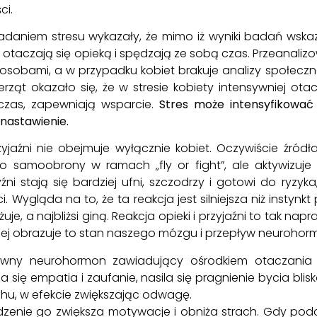
ci.
daniem stresu wykazały, że mimo iż wyniki badań wskazu
es otaczają się opieką i spędzają ze sobą czas. Przeanali
osobami, a w przypadku kobiet brakuje analizy społeczne
ierząt okazało się, że w stresie kobiety intensywniej ota
 czas, zapewniają wsparcie.
Stres może intensyfikować 
 nastawienie.
yjaźni nie obejmuje wyłącznie kobiet. Oczywiście źródła
 do samoobrony w ramach „fly or fight”, ale aktywizuje
i stają się bardziej ufni, szczodrzy i gotowi do ryzyka
i. Wygląda na to, że ta reakcja jest silniejsza niż instynk
e, a najbliżsi giną. Reakcja opieki i przyjaźni to tak napra
epiej obrazuje to stan naszego mózgu i przepływ neurohor
wny neurohormon zawiadujący ośrodkiem otaczania o
się empatia i zaufanie, nasila się pragnienie bycia blisk
u, w efekcie zwiększając odwagę.
dzenie go zwiększa motywacje i obniża strach. Gdy pod