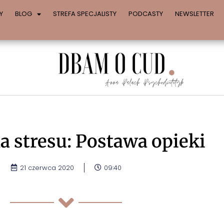
Y
BLOG
STREFA SPECJALISTY
PODCASTY
NEWSLETTER
la stresu: Postawa opieki
21 czerwca 2020
09:40