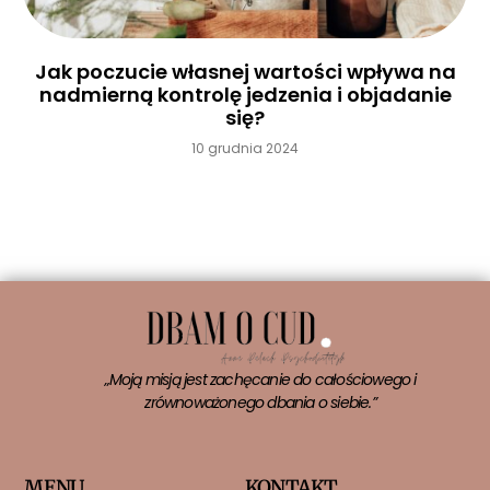
Jak poczucie własnej wartości wpływa na
nadmierną kontrolę jedzenia i objadanie
się?
10 grudnia 2024
Czytaj więcej »
„Moją misją jest zachęcanie do całościowego i
zrównoważonego dbania o siebie.”
MENU
KONTAKT