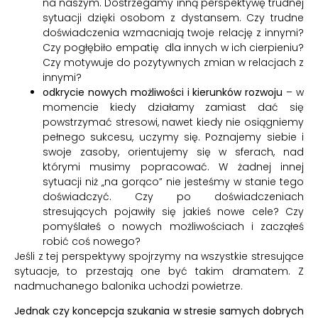
na naszym. Dostrzegamy inną perspektywę trudnej
sytuacji dzięki osobom z dystansem. Czy trudne
doświadczenia wzmacniają twoje relację z innymi?
Czy pogłębiło empatię dla innych w ich cierpieniu?
Czy motywuje do pozytywnych zmian w relacjach z
innymi?
odkrycie nowych możliwości i kierunków rozwoju
– w
momencie kiedy działamy zamiast dać się
powstrzymać stresowi, nawet kiedy nie osiągniemy
pełnego sukcesu, uczymy się. Poznajemy siebie i
swoje zasoby, orientujemy się w sferach, nad
którymi musimy popracować. W żadnej innej
sytuacji niż „na gorąco” nie jesteśmy w stanie tego
doświadczyć. Czy po doświadczeniach
stresujących pojawiły się jakieś nowe cele? Czy
pomyślałeś o nowych możliwościach i zacząłeś
robić coś nowego?
Jeśli z tej perspektywy spojrzymy na wszystkie stresujące
sytuacje, to przestają one być takim dramatem. Z
nadmuchanego balonika uchodzi powietrze.
Jednak czy koncepcja szukania w stresie samych dobrych