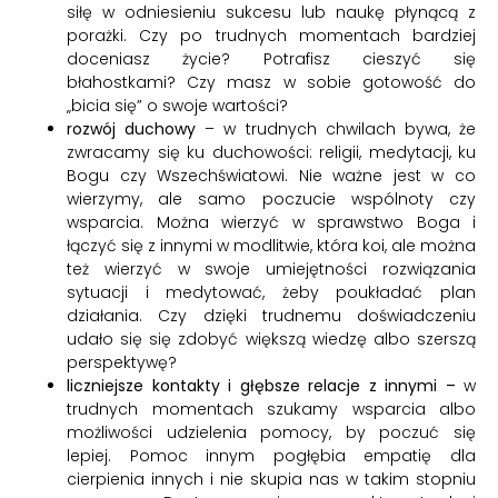
siłę w odniesieniu sukcesu lub naukę płynącą z
porażki. Czy po trudnych momentach bardziej
doceniasz życie? Potrafisz cieszyć się
błahostkami? Czy masz w sobie gotowość do
„bicia się” o swoje wartości?
rozwój duchowy
– w trudnych chwilach bywa, że
zwracamy się ku duchowości: religii, medytacji, ku
Bogu czy Wszechświatowi. Nie ważne jest w co
wierzymy, ale samo poczucie wspólnoty czy
wsparcia. Można wierzyć w sprawstwo Boga i
łączyć się z innymi w modlitwie, która koi, ale można
też wierzyć w swoje umiejętności rozwiązania
sytuacji i medytować, żeby poukładać plan
działania. Czy dzięki trudnemu doświadczeniu
udało się się zdobyć większą wiedzę albo szerszą
perspektywę?
liczniejsze kontakty i głębsze relacje z innymi –
w
trudnych momentach szukamy wsparcia albo
możliwości udzielenia pomocy, by poczuć się
lepiej. Pomoc innym pogłębia empatię dla
cierpienia innych i nie skupia nas w takim stopniu