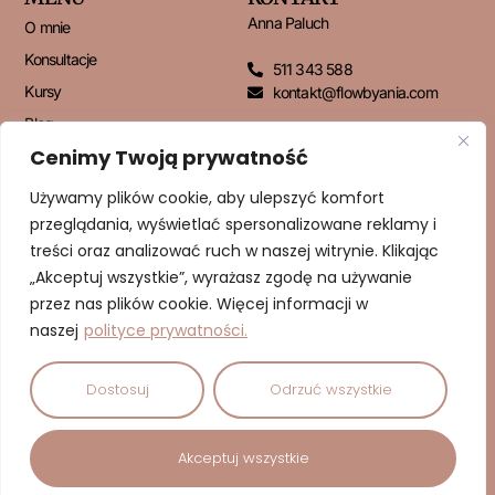
Anna Paluch
O mnie
Konsultacje
511 343 588
Kursy
kontakt@flowbyania.com
Blog
Cenimy Twoją prywatność
Kontakt
Używamy plików cookie, aby ulepszyć komfort
przeglądania, wyświetlać spersonalizowane reklamy i
NEWSLETTER
treści oraz analizować ruch w naszej witrynie. Klikając
„Akceptuj wszystkie”, wyrażasz zgodę na używanie
przez nas plików cookie. Więcej informacji w
naszej
polityce prywatności.
ZAPISUJĘ SIĘ!
Dostosuj
Odrzuć wszystkie
© 2026 Dbam o Cud | Anna Paluch – Psychodietetyk | Wszelkie
Akceptuj wszystkie
prawa zastrzeżone.