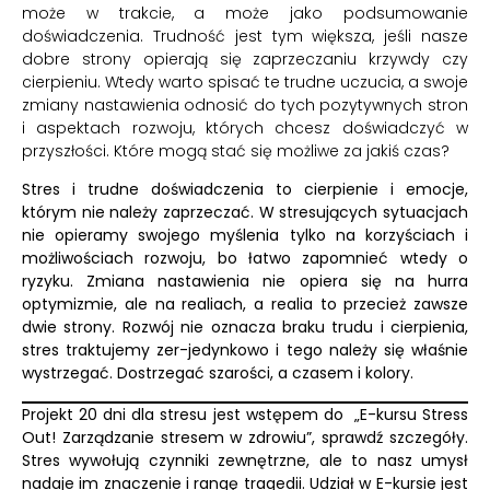
może w trakcie, a może jako podsumowanie
doświadczenia. Trudność jest tym większa, jeśli nasze
dobre strony opierają się zaprzeczaniu krzywdy czy
cierpieniu. Wtedy warto spisać te trudne uczucia, a swoje
zmiany nastawienia odnosić do tych pozytywnych stron
i aspektach rozwoju, których chcesz doświadczyć w
przyszłości. Które mogą stać się możliwe za jakiś czas?
Stres i trudne doświadczenia to cierpienie i emocje,
którym nie należy zaprzeczać. W stresujących sytuacjach
nie opieramy swojego myślenia tylko na korzyściach i
możliwościach rozwoju, bo łatwo zapomnieć wtedy o
ryzyku. Zmiana nastawienia nie opiera się na hurra
optymizmie, ale na realiach, a realia to przecież zawsze
dwie strony. Rozwój nie oznacza braku trudu i cierpienia,
stres traktujemy zer-jedynkowo i tego należy się właśnie
wystrzegać. Dostrzegać szarości, a czasem i kolory.
Projekt 20 dni dla stresu jest wstępem do
„E-kursu Stress
Out! Zarządzanie stresem w zdrowiu”
, sprawdź szczegóły.
Stres wywołują czynniki zewnętrzne, ale to nasz umysł
nadaje im znaczenie i rangę tragedii.
Udział w E-kursie jest