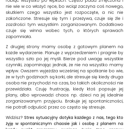
robiąc wszystko po łepkach. Często pada zmęczona i
nie wie w co włożyć ręce, bo wciąż zaczyna coś nowego,
skutkiem czego wszystko jest rozpoczęte, a nic nie
zakończone. Stresuje się tym i przeżywa, czuje się źle i
zazdrości tym wszystkim zorganizowanym. Dodatkowo
czuje się winna wobec tych, o których sprawach
zapomniała.
Z drugiej strony mamy osobę z gotowym planem na
każde wydarzenie. Planuje z wyprzedzeniem i pragnie by
wszystko szło po jej myśli. Bierze pod uwagę wszystkie
czynniki, zapominając jednak, że nie na wszystko mamy
wpływ. Owszem wyjeżdża wcześniej na spotkanie bo wie,
że w tych godzinach są korki, ale stresuje się kiedy druga
osoba nie przychodzi na czas, bo takich okoliczności nie
przewidziała. Czuję frustrację, kiedy ktoś popsuje jej
plany, albo wprowadzi chaos np. dzieci na jej idealnie
zorganizowanym przyjęciu. Brakuje jej spontaniczności,
nie potrafi odpuścić przez co często się stresuje.
Widzisz?
Stres sytuacyjny dotyka każdego z nas, tego kto
żyję w spontanicznym chaosie jak i osobę z planem na