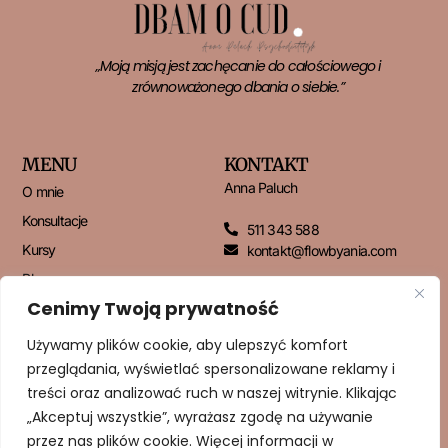
„Moją misją jest zachęcanie do całościowego i
zrównoważonego dbania o siebie.”
MENU
KONTAKT
Anna Paluch
O mnie
Konsultacje
511 343 588
Kursy
kontakt@flowbyania.com
Blog
Cenimy Twoją prywatność
Kontakt
Używamy plików cookie, aby ulepszyć komfort
przeglądania, wyświetlać spersonalizowane reklamy i
NEWSLETTER
treści oraz analizować ruch w naszej witrynie. Klikając
„Akceptuj wszystkie”, wyrażasz zgodę na używanie
przez nas plików cookie. Więcej informacji w