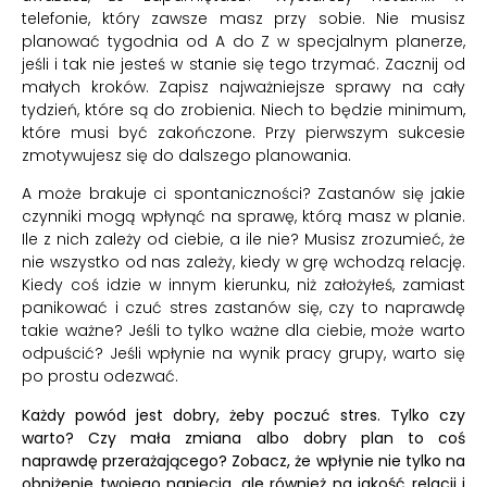
telefonie, który zawsze masz przy sobie. Nie musisz
planować tygodnia od A do Z w specjalnym planerze,
jeśli i tak nie jesteś w stanie się tego trzymać. Zacznij od
małych kroków. Zapisz najważniejsze sprawy na cały
tydzień, które są do zrobienia. Niech to będzie minimum,
które musi być zakończone. Przy pierwszym sukcesie
zmotywujesz się do dalszego planowania.
A może brakuje ci spontaniczności? Zastanów się jakie
czynniki mogą wpłynąć na sprawę, którą masz w planie.
Ile z nich zależy od ciebie, a ile nie? Musisz zrozumieć, że
nie wszystko od nas zależy, kiedy w grę wchodzą relację.
Kiedy coś idzie w innym kierunku, niż założyłeś, zamiast
panikować i czuć stres zastanów się, czy to naprawdę
takie ważne? Jeśli to tylko ważne dla ciebie, może warto
odpuścić? Jeśli wpłynie na wynik pracy grupy, warto się
po prostu odezwać.
Każdy powód jest dobry, żeby poczuć stres. Tylko czy
warto? Czy mała zmiana albo dobry plan to coś
naprawdę przerażającego? Zobacz, że wpłynie nie tylko na
obniżenie twojego napięcia, ale również na jakość relacji i