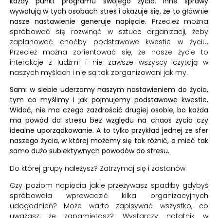
każdy punkt programu swojego życia. Inne sprawy
wywołują w tych osobach stres i okazuje się, że to głównie
nasze nastawienie generuje napięcie.
Przecież można
spróbować się rozwinąć w sztuce organizacji, żeby
zaplanować choćby podstawowe kwestie w życiu.
Przecież można zorientować się, że nasze życie to
interakcje z ludźmi i nie zawsze wszyscy czytają w
naszych myślach i nie są tak zorganizowani jak my.
Sami w siebie uderzamy naszym nastawieniem do życia,
tym co myślimy i jak pojmujemy podstawowe kwestie.
Widać, nie ma czego zazdrościć drugiej osobie, bo każda
ma powód do stresu bez względu na chaos życia czy
idealne uporządkowanie. A to tylko przykład jednej ze sfer
naszego życia, w której możemy się tak różnić, a mieć tak
samo dużo subiektywnych powodów do stresu.
Do której grupy należysz? Zatrzymaj się i zastanów.
Czy poziom napięcia jakie przeżywasz spadłby gdybyś
spróbowała wprowadzić kilka organizacyjnych
udogodnień? Może warto zapisywać wszystko, co
uważasz, że zapamiętasz? Wystarczy notatnik w