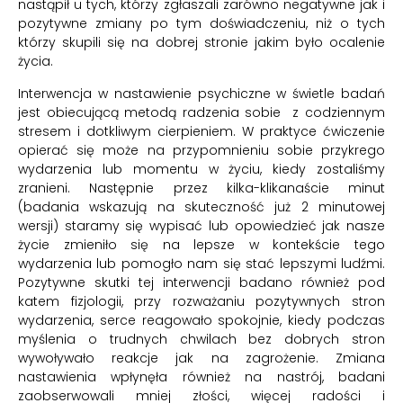
nastąpił u tych, którzy zgłaszali zarówno negatywne jak i
pozytywne zmiany po tym doświadczeniu, niż o tych
którzy skupili się na dobrej stronie jakim było ocalenie
życia.
Interwencja w nastawienie psychiczne w świetle badań
jest obiecującą metodą radzenia sobie z codziennym
stresem i dotkliwym cierpieniem. W praktyce ćwiczenie
opierać się może na przypomnieniu sobie przykrego
wydarzenia lub momentu w życiu, kiedy zostaliśmy
zranieni. Następnie przez kilka-klikanaście minut
(badania wskazują na skuteczność już 2 minutowej
wersji) staramy się wypisać lub opowiedzieć jak nasze
życie zmieniło się na lepsze w kontekście tego
wydarzenia lub pomogło nam się stać lepszymi ludźmi.
Pozytywne skutki tej interwencji badano również pod
katem fizjologii, przy rozważaniu pozytywnych stron
wydarzenia, serce reagowało spokojnie, kiedy podczas
myślenia o trudnych chwilach bez dobrych stron
wywoływało reakcje jak na zagrożenie. Zmiana
nastawienia wpłynęła również na nastrój, badani
zaobserwowali mniej złości, więcej radości i