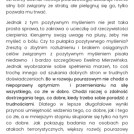
silny ból związany ze stratą, ale pielęgnuj się go, tylko
pozwala mu trwać.
Jednak z tym pozytywnym myśleniem nie jest taka
prosta sprawa, to zakrawa o ucieczkę od rzeczywistości
cierpienia. Kierujemy swoją uwagę na plusy, żeby nie
myśleć o bólu. Czy to pułapka pozytywnego myślenia?
Zresztą o zbytnim rozluźnieniu i brakiem osiąganych
celów związanym z pozytywnym myśleniem pisała
niedawno i bardzo szczegółowo
Ewelina Mierzwińska
.
Jednak wyobrażanie sobie spełnienia marzeń, to coś
trochę innego od szukania dobrych stron w trudnych
doświadczeniach.
Bo w rozwoju pourazowym nie chodzi o
niepoprawny optymizm i przemienianiu na siłę
wszystkiego, co złe w dobro. Chodzi raczej o zdolność
dostrzegania tego, co dobre, kiedy trzeba sobie poradzić z
trudnościami.
Dlatego w lepsze długofalowe wyniki
przynosi umiejętność widzenia tego, co dobre, jak i tego
co złe, a w mniejszym stopniu skupianie się tylko na tym
co dobre. Jak pokazują badania na osobach po
atakach terrorystycznych, większy rozwój pourazowy