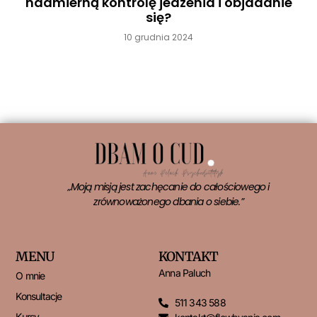
nadmierną kontrolę jedzenia i objadanie
się?
10 grudnia 2024
Czytaj więcej »
„Moją misją jest zachęcanie do całościowego i
zrównoważonego dbania o siebie.”
MENU
KONTAKT
Anna Paluch
O mnie
Konsultacje
511 343 588
Kursy