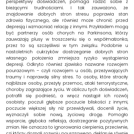
perspektywy doświadczeń, pomaga radzić sobie z
bieżącymi trudnościami. I tak zauważono, że
znajdowanie dobrych stron stresu poprawia stan
zdrowia fizycznego, ale również może chronić przed
depresją i wzmacniać relację z innymi. Przykładem mogą
być partnerzy osób chorych na Parkinsona, którzy
zauważają plusy w troszczeniu się o współmałżonka,
przez to są szczęśliwsi w tym związku. Podobnie u
nastoletnich cukrzyków dostrzeganie dobrych stron
własnego położenia zmniejsza ryzyko wystąpienia
depresji. Odkryto również zjawisko nazwane rozwojem
pourazowym – czyli rozwojem u osób, przeżywających
traumy i naprawdę silny stres. To osoby, które straciły
najbliższe osoby, przeżyły przemoc, ataki terrorystyczne,
choroby zagrażające życiu. W obliczu tych doświadczeń,
potrafili się podnieść, a wręcz nastąpił ich rozwój
osobisty: poczuli głębsze poczucie bliskości z innymi,
poczucie większej siły niż przewidywali, docenili życie,
wyznaczyli sobie nową, życiową drogę. Pomogło
wsparcie, głęboka refleksja, dostrzeganie pozytywnych
zmian. Nie oznacza to ignorowania cierpienia, przeciwnie,
czi którzy doznali rozwoju pourazowego, deklaruje równie