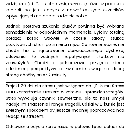
wdzięczności. Co istotne, zwiększyło się również poczucie
kontroli, co jest jednym z najważniejszych czynników
wpływających na dobre radzenie sobie.
Jednak postawa szukania plusów powinna być wybrana
samodzielnie w odpowiednim momencie. Byłoby totalną
porażką kazać wdowie w czasie żałoby szukać
pozytywnych stron po śmierci męża. Co równie ważne, nie
chodzi też o ignorowanie doświadczanego dystresu,
udawania, że żadnych negatywnych skutków nie
zauważyłeś. Chodzi o jednorazowe przyjęcie nieco
odmiennej perspektywy o zwrócenie uwagi na dobrą
stronę choćby przez 2 minuty.
Projekt 20 dni dla stresu jest wstępem do
„E-kursu Stress
Out! Zarządzanie stresem w zdrowiu”
, sprawdź szczegóły.
Stres wywołują czynniki zewnętrzne, ale to nasz umysł
nadaje im znaczenie i rangę tragedii.
Udział w E-kursie jest
świetnym sposobem by jeszcze mocniej popracować nad
relacją ze stresem.
Odnowiona edycja kursu rusza w połowie lipca, dołącz do