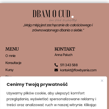
„Moją misją jest zachęcanie do całościowego i
zrównoważonego dbania o siebie.”
MENU
KONTAKT
Anna Paluch
O mnie
Konsultacje
511 343 588
Kursy
kontakt@flowbyania.com
Blog
Cenimy Twoją prywatność
Kontakt
Używamy plików cookie, aby ulepszyć komfort
przeglądania, wyświetlać spersonalizowane reklamy i
NEWSLETTER
treści oraz analizować ruch w naszej witrynie. Klikając