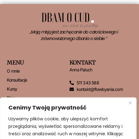
„Moją misją jest zachęcanie do całościowego i
zrównoważonego dbania o siebie.”
MENU
KONTAKT
Anna Paluch
O mnie
Konsultacje
511 343 588
Kursy
kontakt@flowbyania.com
Blog
Cenimy Twoją prywatność
Kontakt
Używamy plików cookie, aby ulepszyć komfort
przeglądania, wyświetlać spersonalizowane reklamy i
NEWSLETTER
treści oraz analizować ruch w naszej witrynie. Klikając