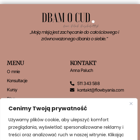
„Moją misją jest zachęcanie do całościowego i
zrównoważonego dbania o siebie.”
MENU
KONTAKT
Anna Paluch
O mnie
Konsultacje
511 343 588
Kursy
kontakt@flowbyania.com
Blog
Cenimy Twoją prywatność
Kontakt
Używamy plików cookie, aby ulepszyć komfort
przeglądania, wyświetlać spersonalizowane reklamy i
NEWSLETTER
treści oraz analizować ruch w naszej witrynie. Klikając