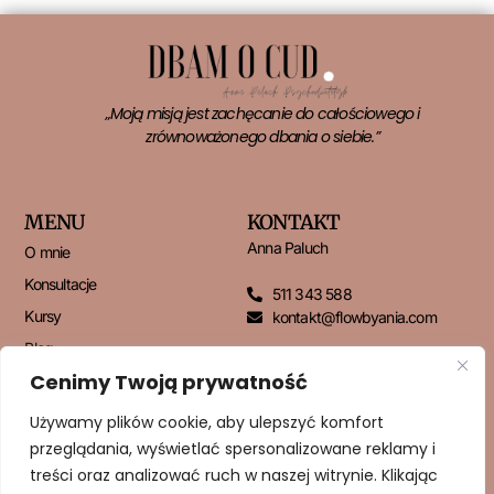
„Moją misją jest zachęcanie do całościowego i
zrównoważonego dbania o siebie.”
MENU
KONTAKT
Anna Paluch
O mnie
Konsultacje
511 343 588
Kursy
kontakt@flowbyania.com
Blog
Cenimy Twoją prywatność
Kontakt
Używamy plików cookie, aby ulepszyć komfort
przeglądania, wyświetlać spersonalizowane reklamy i
NEWSLETTER
treści oraz analizować ruch w naszej witrynie. Klikając