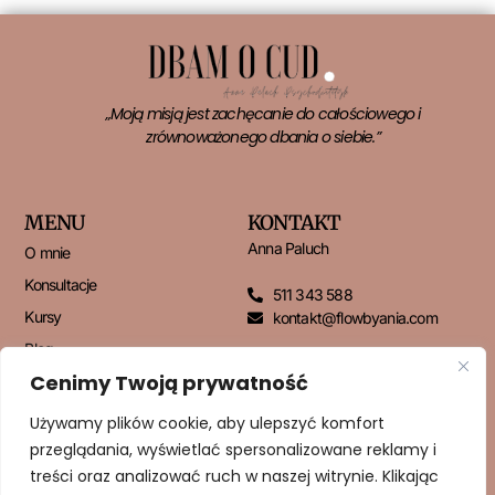
„Moją misją jest zachęcanie do całościowego i
zrównoważonego dbania o siebie.”
MENU
KONTAKT
Anna Paluch
O mnie
Konsultacje
511 343 588
Kursy
kontakt@flowbyania.com
Blog
Cenimy Twoją prywatność
Kontakt
Używamy plików cookie, aby ulepszyć komfort
przeglądania, wyświetlać spersonalizowane reklamy i
NEWSLETTER
treści oraz analizować ruch w naszej witrynie. Klikając