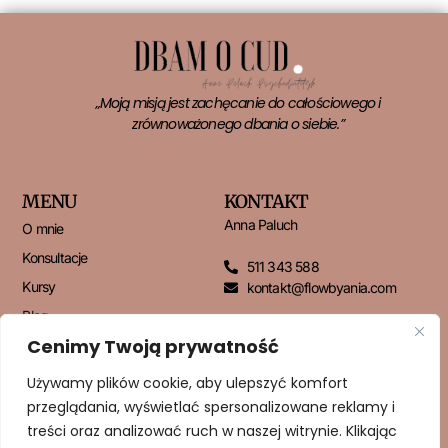
„Moją misją jest zachęcanie do całościowego i
zrównoważonego dbania o siebie.”
MENU
KONTAKT
Anna Paluch
O mnie
Konsultacje
511 343 588
Kursy
kontakt@flowbyania.com
Blog
Cenimy Twoją prywatność
Kontakt
Używamy plików cookie, aby ulepszyć komfort
przeglądania, wyświetlać spersonalizowane reklamy i
NEWSLETTER
treści oraz analizować ruch w naszej witrynie. Klikając