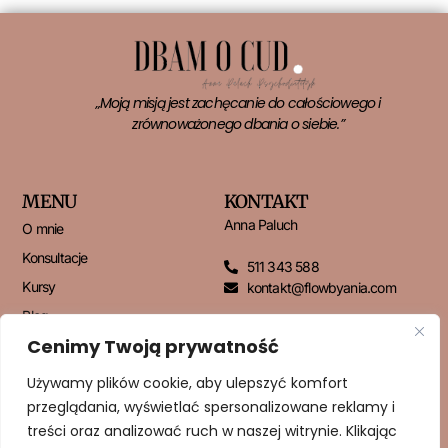
„Moją misją jest zachęcanie do całościowego i
zrównoważonego dbania o siebie.”
MENU
KONTAKT
Anna Paluch
O mnie
Konsultacje
511 343 588
Kursy
kontakt@flowbyania.com
Blog
Cenimy Twoją prywatność
Kontakt
Używamy plików cookie, aby ulepszyć komfort
przeglądania, wyświetlać spersonalizowane reklamy i
NEWSLETTER
treści oraz analizować ruch w naszej witrynie. Klikając