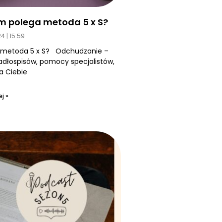
m polega metoda 5 x S?
24
15:59
 metoda 5 x S? Odchudzanie –
jadłospisów, pomocy specjalistów,
a Ciebie
j »