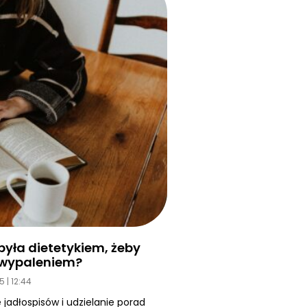
yła dietetykiem, żeby
d wypaleniem?
25
12:44
 jadłospisów i udzielanie porad