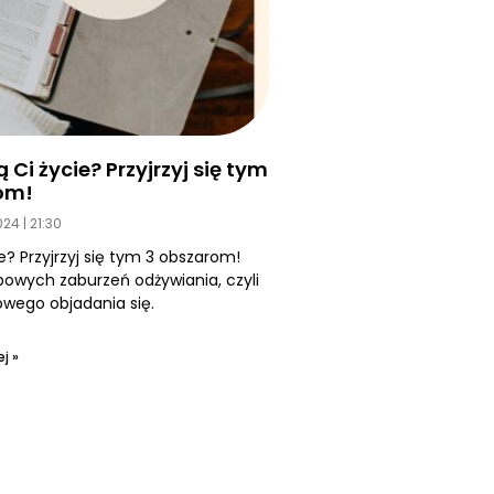
Ci życie? Przyjrzyj się tym
om!
2024
21:30
e? Przyjrzyj się tym 3 obszarom!
owych zaburzeń odżywiania, czyli
ego objadania się.
j »