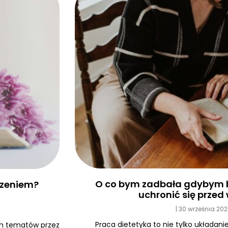
O co bym zadbała gdybym b
edzeniem?
uchronić się prze
30 września 20
Praca dietetyka to nie tylko układanie
ych tematów przez