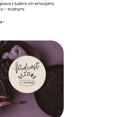
praca z ludźmi, ich emocjami,
to – trudnymi
j »