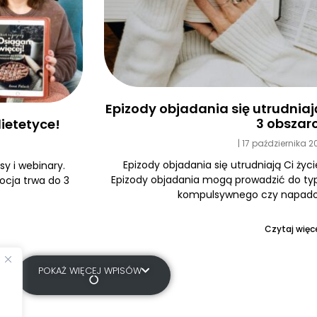
Epizody objadania się utrudniają 
3 obszar
ietetyce!
17 października 
Epizody objadania się utrudniają Ci życi
y i webinary.
Epizody objadania mogą prowadzić do typ
ocja trwa do 3
kompulsywnego czy napadow
Czytaj więce
POKAŻ WIĘCEJ WPISÓW