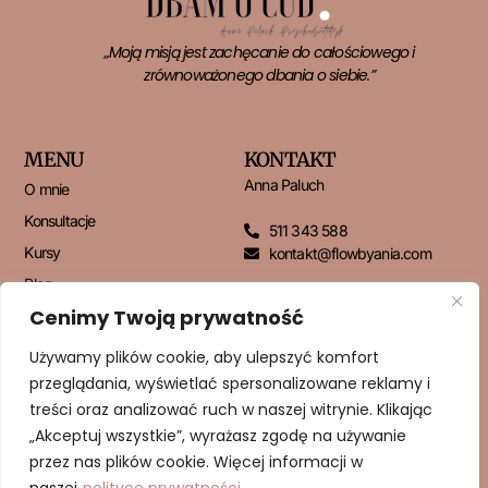
„Moją misją jest zachęcanie do całościowego i
zrównoważonego dbania o siebie.”
MENU
KONTAKT
Anna Paluch
O mnie
Konsultacje
511 343 588
Kursy
kontakt@flowbyania.com
Blog
Cenimy Twoją prywatność
Kontakt
Używamy plików cookie, aby ulepszyć komfort
przeglądania, wyświetlać spersonalizowane reklamy i
NEWSLETTER
treści oraz analizować ruch w naszej witrynie. Klikając
„Akceptuj wszystkie”, wyrażasz zgodę na używanie
przez nas plików cookie. Więcej informacji w