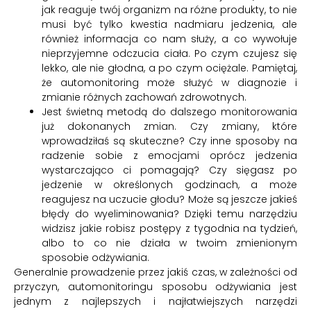
jak reaguje twój organizm na różne produkty, to nie
musi być tylko kwestia nadmiaru jedzenia, ale
również informacja co nam służy, a co wywołuje
nieprzyjemne odczucia ciała. Po czym czujesz się
lekko, ale nie głodna, a po czym ociężale. Pamiętaj,
że automonitoring może służyć w diagnozie i
zmianie różnych zachowań zdrowotnych.
Jest świetną metodą do dalszego monitorowania
już dokonanych zmian. Czy zmiany, które
wprowadziłaś są skuteczne? Czy inne sposoby na
radzenie sobie z emocjami oprócz jedzenia
wystarczająco ci pomagają? Czy sięgasz po
jedzenie w określonych godzinach, a może
reagujesz na uczucie głodu? Może są jeszcze jakieś
błędy do wyeliminowania? Dzięki temu narzędziu
widzisz jakie robisz postępy z tygodnia na tydzień,
albo to co nie działa w twoim zmienionym
sposobie odżywiania.
Generalnie prowadzenie przez jakiś czas, w zależności od
przyczyn, automonitoringu sposobu odżywiania jest
jednym z najlepszych i najłatwiejszych narzędzi