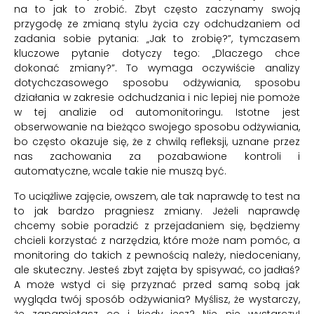
na to jak to zrobić. Zbyt często zaczynamy swoją
przygodę ze zmianą stylu życia czy odchudzaniem od
zadania sobie pytania: „Jak to zrobię?”, tymczasem
kluczowe pytanie dotyczy tego: „Dlaczego chce
dokonać zmiany?”. To wymaga oczywiście analizy
dotychczasowego sposobu odżywiania, sposobu
działania w zakresie odchudzania i nic lepiej nie pomoże
w tej analizie od automonitoringu. Istotne jest
obserwowanie na bieżąco swojego sposobu odżywiania,
bo często okazuje się, że z chwilą refleksji, uznane przez
nas zachowania za pozabawione kontroli i
automatyczne, wcale takie nie muszą być.
To uciążliwe zajęcie, owszem, ale tak naprawdę to test na
to jak bardzo pragniesz zmiany. Jeżeli naprawdę
chcemy sobie poradzić z przejadaniem się, będziemy
chcieli korzystać z narzędzia, które może nam pomóc, a
monitoring do takich z pewnością należy, niedoceniany,
ale skuteczny. Jesteś zbyt zajęta by spisywać, co jadłaś?
A może wstyd ci się przyznać przed samą sobą jak
wygląda twój sposób odżywiania? Myślisz, że wystarczy,
że zapamiętasz, co i kiedy jesz? Nie, nie wystarczy!