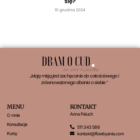
się?
10 grudnia 2024
Czytaj więcej »
„Moją misją jest zachęcanie do całościowego i
zrównoważonego dbania o siebie.”
MENU
KONTAKT
Anna Paluch
O mnie
Konsultacje
511 343 588
Kursy
kontakt@flowbyania.com