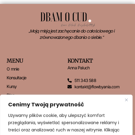
„Moją misją jest zachęcanie do całościowego i
zrównoważonego dbania o siebie.”
MENU
KONTAKT
Anna Paluch
O mnie
Konsultacje
511 343 588
Kursy
kontakt@flowbyania.com
Blog
Cenimy Twoją prywatność
Kontakt
Używamy plików cookie, aby ulepszyć komfort
przeglądania, wyświetlać spersonalizowane reklamy i
NEWSLETTER
treści oraz analizować ruch w naszej witrynie. Klikając