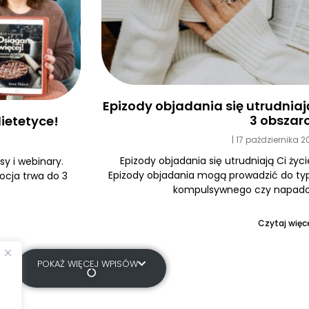
Epizody objadania się utrudniają 
3 obszar
ietetyce!
17 października 
Epizody objadania się utrudniają Ci życi
y i webinary.
Epizody objadania mogą prowadzić do typ
ocja trwa do 3
kompulsywnego czy napadow
Czytaj więce
POKAŻ WIĘCEJ WPISÓW