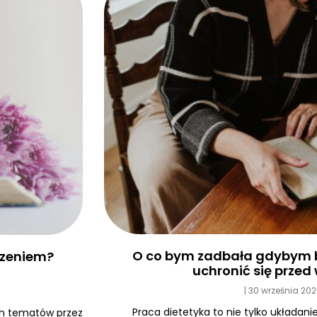
O co bym zadbała gdybym b
edzeniem?
uchronić się prze
30 września 20
Praca dietetyka to nie tylko układanie
ych tematów przez