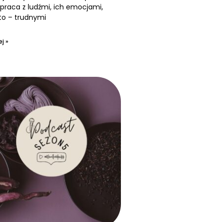
praca z ludźmi, ich emocjami,
to – trudnymi
j »