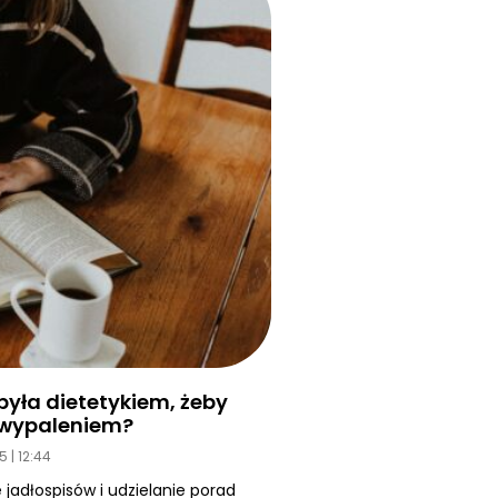
yła dietetykiem, żeby
d wypaleniem?
25
12:44
 jadłospisów i udzielanie porad