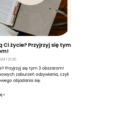
Ci życie? Przyjrzyj się tym
om!
2024
21:30
e? Przyjrzyj się tym 3 obszarom!
owych zaburzeń odżywiania, czyli
ego objadania się.
j »