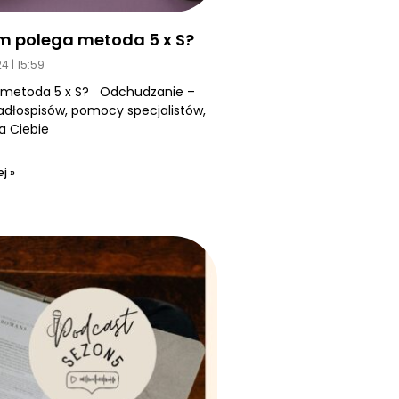
m polega metoda 5 x S?
24
15:59
 metoda 5 x S? Odchudzanie –
jadłospisów, pomocy specjalistów,
a Ciebie
j »