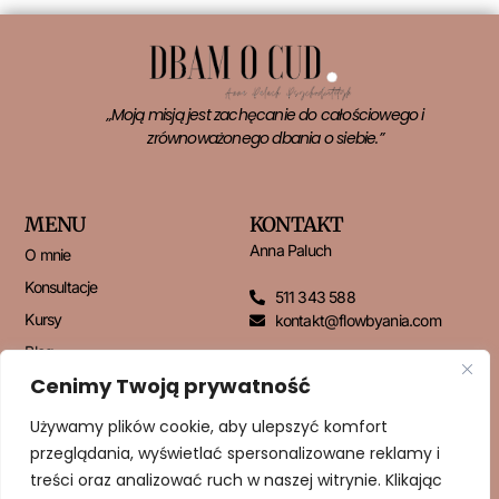
„Moją misją jest zachęcanie do całościowego i
zrównoważonego dbania o siebie.”
MENU
KONTAKT
Anna Paluch
O mnie
Konsultacje
511 343 588
Kursy
kontakt@flowbyania.com
Blog
Cenimy Twoją prywatność
Kontakt
Używamy plików cookie, aby ulepszyć komfort
przeglądania, wyświetlać spersonalizowane reklamy i
NEWSLETTER
treści oraz analizować ruch w naszej witrynie. Klikając