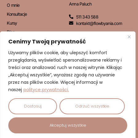
Anna Paluch
O mnie
Konsultacje
511 343 588
Kursy
kontakt@flowbyania.com
Blog
Cenimy Twoją prywatność
Kontakt
Używamy plików cookie, aby ulepszyć komfort
przeglądania, wyświetlać spersonalizowane reklamy i
NEWSLETTER
treści oraz analizować ruch w naszej witrynie. Klikając
„Akceptuj wszystkie”, wyrażasz zgodę na używanie
przez nas plików cookie. Więcej informacji w
naszej
polityce prywatności.
ZAPISUJĘ SIĘ!
Dostosuj
Odrzuć wszystkie
© 2026 Dbam o Cud | Anna Paluch – Psychodietetyk | Wszelkie
Akceptuj wszystkie
prawa zastrzeżone.