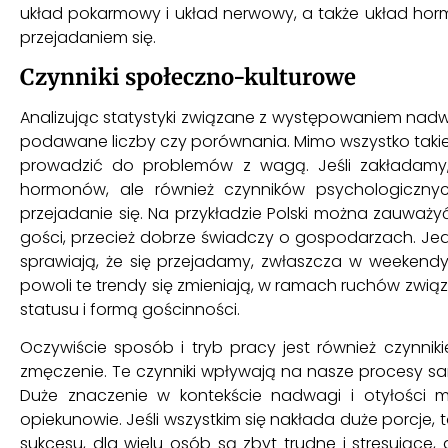
układ pokarmowy i układ nerwowy, a także układ horm
przejadaniem się.
Czynniki społeczno-kulturowe
Analizując statystyki związane z występowaniem nadwag
podawane liczby czy porównania. Mimo wszystko taki
prowadzić do problemów z wagą. Jeśli zakładamy
hormonów, ale również czynników psychologiczny
przejadanie się. Na przykładzie Polski można zauważy
gości, przecież dobrze świadczy o gospodarzach. Je
sprawiają, że się przejadamy, zwłaszcza w weekendy
powoli te trendy się zmieniają, w ramach ruchów zwią
statusu i formą gościnności.
Oczywiście sposób i tryb pracy jest również czynnik
zmęczenie. Te czynniki wpływają na nasze procesy sam
Duże znaczenie w kontekście nadwagi i otyłości m
opiekunowie. Jeśli wszystkim się nakłada duże porcje, t
sukcesu, dla wielu osób są zbyt trudne i stresujące