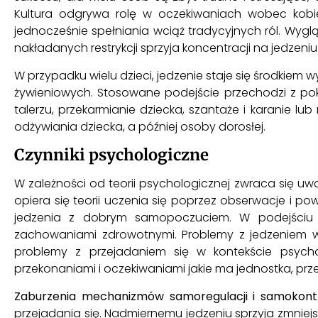
Kultura odgrywa rolę w oczekiwaniach wobec kobiet 
jednocześnie spełniania wciąż tradycyjnych ról. Wygl
nakładanych restrykcji sprzyja koncentracji na jedzeniu
W przypadku wielu dzieci, jedzenie staje się środki
żywieniowych. Stosowane podejście przechodzi z poko
talerzu, przekarmianie dziecka, szantaże i karanie 
odżywiania dziecka, a później osoby dorosłej.
Czynniki psychologiczne
W zależności od teorii psychologicznej zwraca się uw
opiera się teorii uczenia się poprzez obserwacje i po
jedzenia z dobrym samopoczuciem. W podejściu p
zachowaniami zdrowotnymi. Problemy z jedzeniem wy
problemy z przejadaniem się w kontekście psycho
przekonaniami i oczekiwaniami jakie ma jednostka, prz
Zaburzenia mechanizmów samoregulacji i samokontr
przejadania się. Nadmiernemu jedzeniu sprzyja zmniej