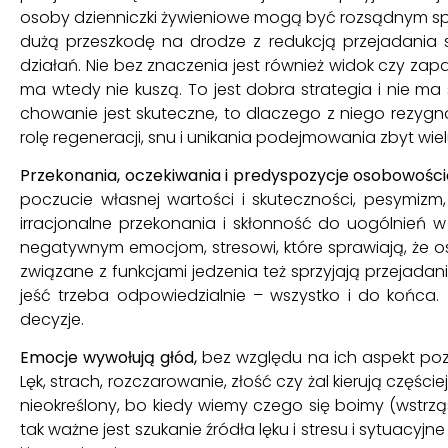
osoby dzienniczki żywieniowe mogą być rozsądnym sp
dużą przeszkodę na drodze z redukcją przejadania s
działań. Nie bez znaczenia jest również widok czy za
ma wtedy nie kuszą. To jest dobra strategia i nie m
chowanie jest skuteczne, to dlaczego z niego rezygn
rolę regeneracji, snu i unikania podejmowania zbyt wiel
Przekonania, oczekiwania i predyspozycje osobowośc
poczucie własnej wartości i skuteczności, pesymizm,
irracjonalne przekonania i skłonność do uogólnień w
negatywnym emocjom, stresowi, które sprawiają, że oso
związane z funkcjami jedzenia też sprzyjają przejadan
jeść trzeba odpowiedzialnie – wszystko i do końca.
decyzje.
Emocje wywołują głód,
bez względu na ich aspekt pozy
Lęk, strach, rozczarowanie, złość czy żal kierują części
nieokreślony, bo kiedy wiemy czego się boimy (wstrząs
tak ważne jest szukanie źródła lęku i stresu i sytuacyj