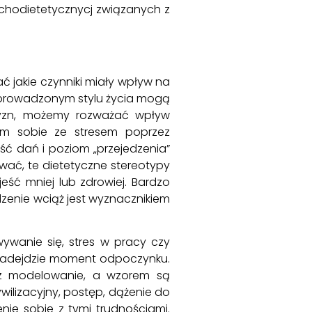
ychodietetycznycj związanych z
ć jakie czynniki miały wpływ na
 prowadzonym stylu życia mogą
zyzn, możemy rozważać wpływ
em sobie ze stresem poprzez
ość dań i poziom „przejedzenia”
ać, te dietetyczne stereotypy
ść mniej lub zdrowiej. Bardzo
dzenie wciąż jest wyznacznikiem
wywanie się, stres w pracy czy
ż nadejdzie moment odpoczynku.
zez modelowanie, a wzorem są
ywilizacyjny, postęp, dążenie do
nie sobie z tymi trudnościami.