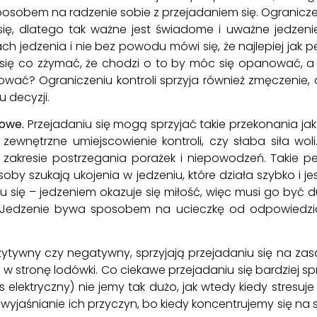
osobem na radzenie sobie z przejadaniem się. Ogranic
ię, dlatego tak ważne jest świadome i uważne jedzeni
pach jedzenia i nie bez powodu mówi się, że najlepiej j
a się co zżymać, że chodzi o to by móc się opanować, a
ować? Ograniczeniu kontroli sprzyja również zmęczenie,
u decyzji.
iowe.
Przejadaniu się mogą sprzyjać takie przekonania jak:
 zewnętrzne umiejscowienie kontroli, czy słaba siła wo
 zakresie postrzegania porażek i niepowodzeń. Takie p
by szukają ukojenia w jedzeniu, które działa szybko i j
iu się – jedzeniem okazuje się miłość, więc musi go być
 Jedzenie bywa sposobem na ucieczkę od odpowiedzialn
tywny czy negatywny, sprzyjają przejadaniu się na zas
ej w stronę lodówki. Co ciekawe przejadaniu się bardziej s
 elektryczny) nie jemy tak dużo, jak wtedy kiedy stresuj
ne wyjaśnianie ich przyczyn, bo kiedy koncentrujemy się na