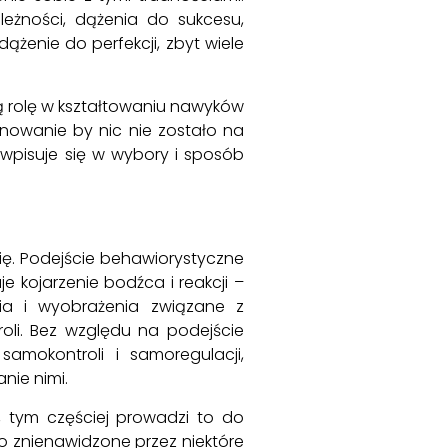
leżności, dążenia do sukcesu,
żenie do perfekcji, zbyt wiele
ą rolę w kształtowaniu nawyków
lnowanie by nic nie zostało na
 wpisuje się w wybory i sposób
się. Podejście behawiorystyczne
e kojarzenie bodźca i reakcji –
ia i wyobrażenia związane z
oli. Bez względu na podejście
amokontroli i samoregulacji,
nie nimi.
a, tym częściej prowadzi to do
o znienawidzone przez niektóre