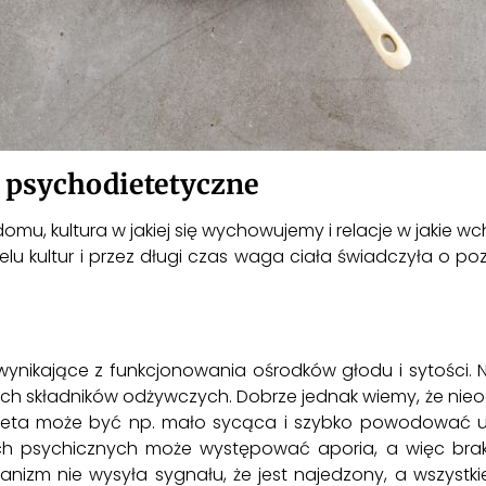
 psychodietetyczne
mu, kultura w jakiej się wychowujemy i relacje w jakie wc
ielu kultur i przez długi czas waga ciała świadczyła o p
ynikające z funkcjonowania ośrodków głodu i sytości. N
ch składników odżywczych. Dobrze jednak wiemy, że ni
ta może być np. mało sycąca i szybko powodować uc
ch psychicznych może występować aporia, a więc brak 
ganizm nie wysyła sygnału, że jest najedzony, a wszystk