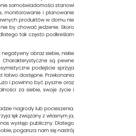
zenie samoświadomości stanowi
e, monitorowanie i planowanie
ak pewnych produktów w domu nie
 nie by chować jedzenie. Skoro
 dlatego tak często podkreślam
 negatywny obraz siebie, niskie
li. Charakterystyczne są pewne
esymistyczne podejście sprzyja
est łatwo dostępne. Przekonania
 dużo i powinno być pyszne oraz
ości za siebie, swoje życie i
adzie nagrody lub pocieszenia.
przyja lęk związany z własnym ja,
e nas występ publiczny. Dlatego
 sobie, pogarsza nam się nastrój