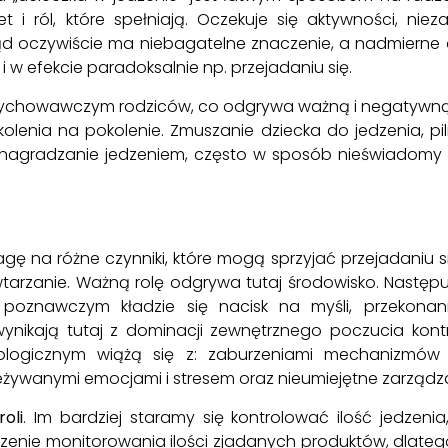
i ról, które spełniają. Oczekuje się aktywności, nieza
ąd oczywiście ma niebagatelne znaczenie, a nadmierne dą
 i w efekcie paradoksalnie np. przejadaniu się.
em wychowawczym rodziców, co odgrywa ważną i negatywn
lenia na pokolenie. Zmuszanie dziecka do jedzenia, pi
lub nagradzanie jedzeniem, często w sposób nieświadomy
agę na różne czynniki, które mogą sprzyjać przejadaniu 
wtarzanie. Ważną rolę odgrywa tutaj środowisko. Następuj
oznawczym kładzie się nacisk na myśli, przekonan
nikają tutaj z dominacji zewnętrznego poczucia kontr
logicznym wiążą się z: zaburzeniami mechanizmów s
eżywanymi emocjami i stresem oraz nieumiejętne zarządza
oli
. Im bardziej staramy się kontrolować ilość jedzeni
szenie monitorowania ilości zjadanych produktów, dlateg