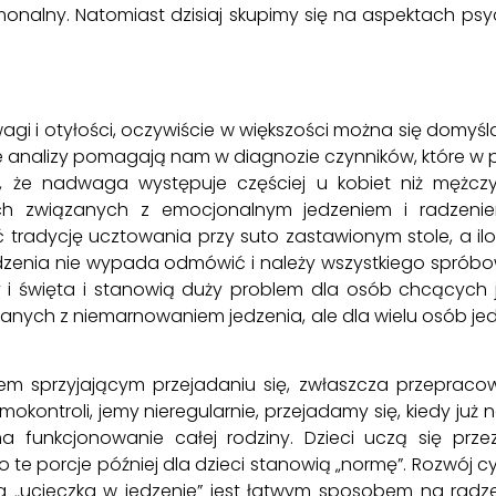
onalny. Natomiast dzisiaj skupimy się na aspektach ps
i i otyłości, oczywiście w większości można się domyśla
e analizy pomagają nam w diagnozie czynników, które w
, że nadwaga występuje częściej u kobiet niż mężc
ch związanych z emocjonalnym jedzeniem i radzeni
ć tradycję ucztowania przy suto zastawionym stole, a il
dzenia nie wypada odmówić i należy wszystkiego spróbow
 i święta i stanowią duży problem dla osób chcących je
zanych z niemarnowaniem jedzenia, ale dla wielu osób je
iem sprzyjającym przejadaniu się, zwłaszcza przepraco
okontroli, jemy nieregularnie, przejadamy się, kiedy ju
a funkcjonowanie całej rodziny. Dzieci uczą się pr
o te porcje później dla dzieci stanowią „normę”. Rozwój c
, a „ucieczka w jedzenie” jest łatwym sposobem na radze