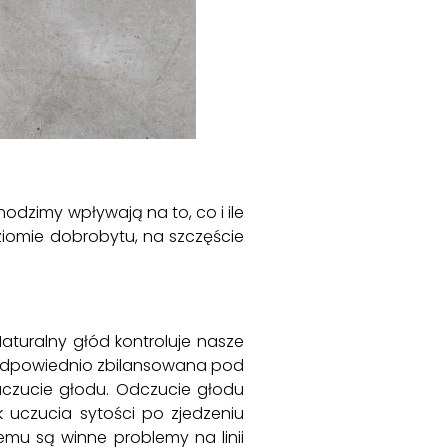
hodzimy wpływają na to, co i ile
oziomie dobrobytu, na szczęście
aturalny głód kontroluje nasze
eodpowiednio zbilansowana pod
zucie głodu. Odczucie głodu
uczucia sytości po zjedzeniu
iemu są winne problemy na linii