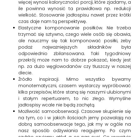
więcej wynosi kaloryczności porcji, które zjadamy, a
ile powinna wynosić ta prawidłowa np. redukcji
wielkość. Stosowanie jadłospisu nawet przez krótki
czas daje nam tą perspektywę.
Elastyczne komponowanie posiłków. Nie trzeba
trzymać się sztywno, czego wiele osób się obawia,
ale nauczmy się tak komponować posiłki, żeby
podaż najważniejszych składników była
odpowiednio zbilansowana. Taki tygodniowy
przekrój może nam to dobrze pokazać, kiedy jest
np. za dużo węglowodanów czy tłuszczy w naszej
diecie.
Źródło inspiracji. Mimo wszystko bywamy
monotematyczni, czasem wystarczy wypróbować
kilka przepisów, które staną się naszymi ulubionymi
i stałym repertuarem, to nic złego. Wymyślne
jadłospisy wcale nie będą zachętą.
Możliwość samoobserwacji. Czasowe skupienie się
na tym, co i w jakich ilościach jemy pozwalają na
dobrą samoobserwacje tego, jak my w ogóle na
nasz sposób odżywiania reagujemy. Po czym