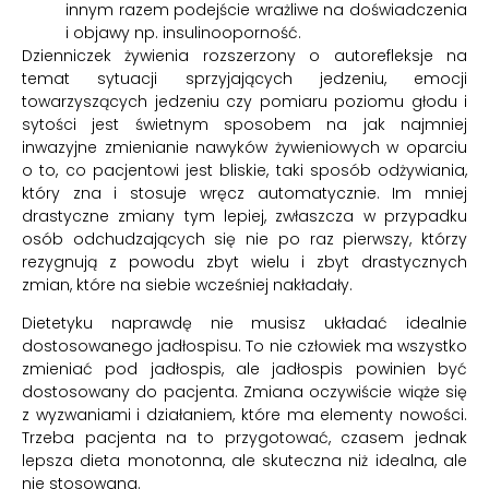
innym razem podejście wrażliwe na doświadczenia
i objawy np. insulinooporność.
Dzienniczek żywienia rozszerzony o autorefleksje na
temat sytuacji sprzyjających jedzeniu, emocji
towarzyszących jedzeniu czy pomiaru poziomu głodu i
sytości jest świetnym sposobem na jak najmniej
inwazyjne zmienianie nawyków żywieniowych w oparciu
o to, co pacjentowi jest bliskie, taki sposób odżywiania,
który zna i stosuje wręcz automatycznie. Im mniej
drastyczne zmiany tym lepiej, zwłaszcza w przypadku
osób odchudzających się nie po raz pierwszy, którzy
rezygnują z powodu zbyt wielu i zbyt drastycznych
zmian, które na siebie wcześniej nakładały.
Dietetyku naprawdę nie musisz układać idealnie
dostosowanego jadłospisu. To nie człowiek ma wszystko
zmieniać pod jadłospis, ale jadłospis powinien być
dostosowany do pacjenta. Zmiana oczywiście wiąże się
z wyzwaniami i działaniem, które ma elementy nowości.
Trzeba pacjenta na to przygotować, czasem jednak
lepsza dieta monotonna, ale skuteczna niż idealna, ale
nie stosowana.