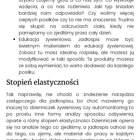
szybko czujemy głód, a co nas syci. Co wywołuje
wzdęcia, a co nas rozleniwia. Jaki typ śniadań
bardziej nam odpowiada? Czy wolimy więcej
ciepłych posiłków czy to nie ma znaczenia. Trudno
się skupić na odczuciach ciała, kiedy nie
pamiętamy co zjedliśmy przez cały dzień.
Edukacja żywieniowa. Jadłospis może być
świetnym materiałem do edukacji żywieniowej.
Zobacz tu masz idealną rozpiskę, ale możesz ją
modyfikować w taki sposób. Te produkty możesz
ze sobą wymieniać, to warto dodawać do każdego
posiłku.
Stopień elastyczności
Tak naprawdę, nie chodzi o znalezienie narzędzia
zastępczego dla jadłospisu, bo choć nazwiemy go
inaczej to dzienniczek żywieniowy czy automonitoring to
po prostu inne formy analizy sposobu odżywienia,
oparte o różny stopień elastyczności. Dzienniczek opiera
się na analizie tego co zjedliśmy, a jadłospis odnosi się
do tego, co zjemy, ale materiał do pracy w każdym