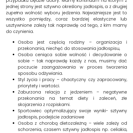
przypadku będzie dobry. Mamy kontinuum na którym z
jednej strony jest sztywno określony jadłospis, a z drugiej
zupełna wolność wyboru jedzenia. Najważniejsze jest to
wszystko pomiędzy, coraz bardziej elastyczne lub
usztywnione zależy tak naprawdę od tego, z kim mamy
do czynienia.
Osoba jest częścią rodziny – organizacja i
przekonania, niechęć do stosowania jadłospisu,
Osoba ceniąca sobie wolność i decydowanie o
sobie – tak naprawdę każdy z nas, musimy dać
poczucie zaangażowania w proces tworzenia
sposobu odżywiania.
Styl życia i pracy – chaotyczny czy zapracowany,
priorytety i wartości.
Zaburzona relacja z jedzeniem – negatywne
przekonania na temat diety i zaleceń, złe
skojarzenia z rozpiskami.
Sportowiec optymalizujący swoje wyniki- sztywny
jadłospis, podejście zadaniowe
Osoba z chorobą dietozależną – wiele zależy od
schorzenia, czasem sztywny jadłospis np. celiakia,