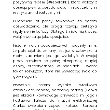
pozytywną rebelię (#rebeliaPD), która walczy z
obsesją piękna, pseudonauką i niepotrzebnymi
restrykcjami dietetycznymi.
Kilkanaście lat pracy zawodowej to ogrom
doświadczenia, ale droga rozwoju dietetyka
nigdy się nie kończy. Dlatego śmiało nią kroczę,
wciąż ewoluując jako specjalista.
Historie moich podopiecznych nauczyły mnie,
że potencjał do zmiany jest już w człowieku, a
moim zadaniem jest go wydobyć. W swojej
pracy stawiam na pełną akceptację drugiej
osoby, autentyczność w relacjach i wybór
takich rozwiązań, które nie wywracają życia do
góry nogami.
Prywatnie jestem wysoko wrażliwym
człowiekiem, kobietą, partnerką, mamą (Hanka
jest ekstra!). Równowagę przywraca mi joga i
huśtawka. Tańczę do muzyki elektronicznej
Clarka, uwielbiam zapach kokosa. Barbara