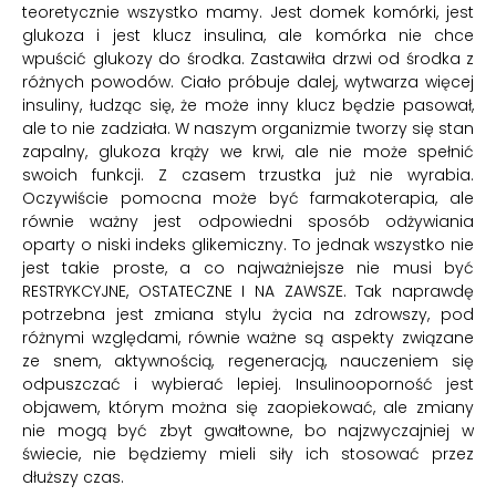
teoretycznie wszystko mamy. Jest domek komórki, jest
glukoza i jest klucz insulina, ale komórka nie chce
wpuścić glukozy do środka. Zastawiła drzwi od środka z
różnych powodów. Ciało próbuje dalej, wytwarza więcej
insuliny, łudząc się, że może inny klucz będzie pasował,
ale to nie zadziała. W naszym organizmie tworzy się stan
zapalny, glukoza krąży we krwi, ale nie może spełnić
swoich funkcji. Z czasem trzustka już nie wyrabia.
Oczywiście pomocna może być farmakoterapia, ale
równie ważny jest odpowiedni sposób odżywiania
oparty o niski indeks glikemiczny. To jednak wszystko nie
jest takie proste, a co najważniejsze nie musi być
RESTRYKCYJNE, OSTATECZNE I NA ZAWSZE. Tak naprawdę
potrzebna jest zmiana stylu życia na zdrowszy, pod
różnymi względami, równie ważne są aspekty związane
ze snem, aktywnością, regeneracją, nauczeniem się
odpuszczać i wybierać lepiej. Insulinooporność jest
objawem, którym można się zaopiekować, ale zmiany
nie mogą być zbyt gwałtowne, bo najzwyczajniej w
świecie, nie będziemy mieli siły ich stosować przez
dłuższy czas.