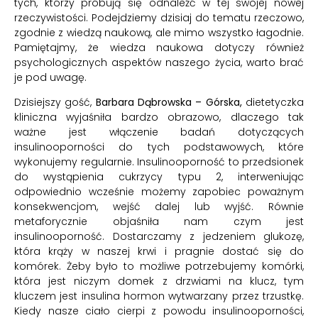
tych, którzy próbują się odnaleźć w tej swojej nowej
rzeczywistości. Podejdziemy dzisiaj do tematu rzeczowo,
zgodnie z wiedzą naukową, ale mimo wszystko łagodnie.
Pamiętajmy, że wiedza naukowa dotyczy również
psychologicznych aspektów naszego życia, warto brać
je pod uwagę.
Dzisiejszy gość,
Barbara Dąbrowska – Górska,
dietetyczka
kliniczna wyjaśniła bardzo obrazowo, dlaczego tak
ważne jest włączenie badań dotyczących
insulinooporności do tych podstawowych, które
wykonujemy regularnie. Insulinooporność to przedsionek
do wystąpienia cukrzycy typu 2, interweniując
odpowiednio wcześnie możemy zapobiec poważnym
konsekwencjom, wejść dalej lub wyjść. Równie
metaforycznie objaśniła nam czym jest
insulinooporność. Dostarczamy z jedzeniem glukozę,
która krąży w naszej krwi i pragnie dostać się do
komórek. Żeby było to możliwe potrzebujemy komórki,
która jest niczym domek z drzwiami na klucz, tym
kluczem jest insulina hormon wytwarzany przez trzustkę.
Kiedy nasze ciało cierpi z powodu insulinooporności,