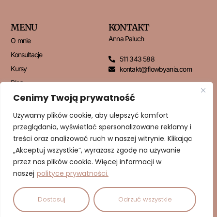
MENU
KONTAKT
Anna Paluch
O mnie
Konsultacje
511 343 588
Kursy
kontakt@flowbyania.com
Blog
Cenimy Twoją prywatność
Kontakt
Używamy plików cookie, aby ulepszyć komfort
przeglądania, wyświetlać spersonalizowane reklamy i
NEWSLETTER
treści oraz analizować ruch w naszej witrynie. Klikając
„Akceptuj wszystkie”, wyrażasz zgodę na używanie
przez nas plików cookie. Więcej informacji w
naszej
polityce prywatności.
ZAPISUJĘ SIĘ!
Dostosuj
Odrzuć wszystkie