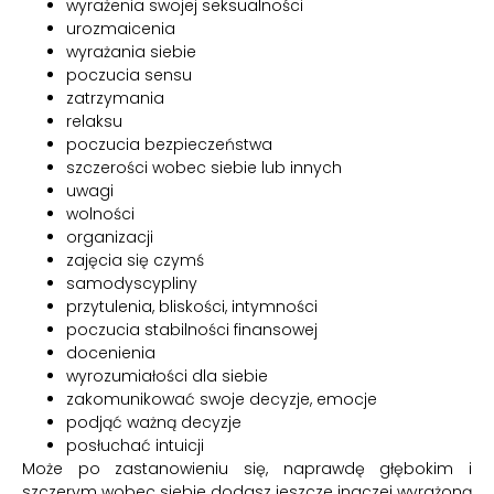
wyrażenia swojej seksualności
urozmaicenia
wyrażania siebie
poczucia sensu
zatrzymania
relaksu
poczucia bezpieczeństwa
szczerości wobec siebie lub innych
uwagi
wolności
organizacji
zajęcia się czymś
samodyscypliny
przytulenia, bliskości, intymności
poczucia stabilności finansowej
docenienia
wyrozumiałości dla siebie
zakomunikować swoje decyzje, emocje
podjąć ważną decyzje
posłuchać intuicji
Może po zastanowieniu się, naprawdę głębokim i
szczerym wobec siebie dodasz jeszcze inaczej wyrażoną