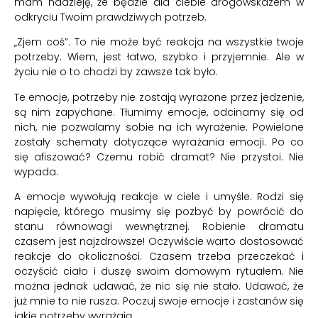
mam nadzieję, że będzie dla ciebie drogowskazem w
odkryciu Twoim prawdziwych potrzeb.
„Zjem coś”. To nie może być reakcja na wszystkie twoje
potrzeby. Wiem, jest łatwo, szybko i przyjemnie. Ale w
życiu nie o to chodzi by zawsze tak było.
Te emocje, potrzeby nie zostają wyrażone przez jedzenie,
są nim zapychane. Tłumimy emocje, odcinamy się od
nich, nie pozwalamy sobie na ich wyrażenie. Powielone
zostały schematy dotyczące wyrażania emocji. Po co
się afiszować? Czemu robić dramat? Nie przystoi. Nie
wypada.
A emocje wywołują reakcje w ciele i umyśle. Rodzi się
napięcie, którego musimy się pozbyć by powrócić do
stanu równowagi wewnętrznej. Robienie dramatu
czasem jest najzdrowsze! Oczywiście warto dostosować
reakcje do okoliczności. Czasem trzeba przeczekać i
oczyścić ciało i duszę swoim domowym rytuałem. Nie
można jednak udawać, że nic się nie stało. Udawać, że
już mnie to nie rusza. Poczuj swoje emocje i zastanów się
jakie potrzeby wyrażają.