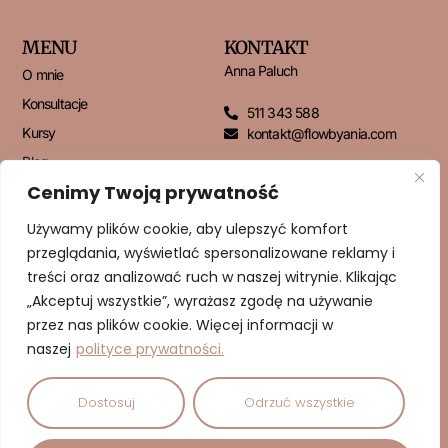
MENU
KONTAKT
Anna Paluch
O mnie
Konsultacje
511 343 588
Kursy
kontakt@flowbyania.com
Blog
Cenimy Twoją prywatność
Kontakt
Używamy plików cookie, aby ulepszyć komfort
przeglądania, wyświetlać spersonalizowane reklamy i
NEWSLETTER
treści oraz analizować ruch w naszej witrynie. Klikając
„Akceptuj wszystkie”, wyrażasz zgodę na używanie
przez nas plików cookie. Więcej informacji w
naszej
polityce prywatności.
ZAPISUJĘ SIĘ!
Dostosuj
Odrzuć wszystkie