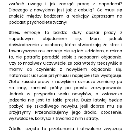
zwrócić uwagę i jak zacząć pracę z napadami?
Dlaczego z nawykiem jest jak z cebulą? Co musi się
znaleźć między bodźcem a reakcją? Zapraszam na
podcast psychodietetyczny!
Stres, emocje to bardzo duży obszar pracy z
napadowym objadaniem się. Mam jednak
doświadczenie z osobami, które stwierdzają, że stres i
towarzyszące mu emocje nie są ich udziałem, a mimo
to, nie potrafią poradzić sobie z napadami objadania.
Czy to możliwe? Oczywiście, że tak! Wtedy rzeczywiście
mamy do czynienia z nawykiem objadania się,
natomiast uczucie przymusu i napięcie i tak występuje.
Złota zasada pracy z nawykiem oznacza zamianę go
na inny, zamiast próby po prostu zrezygnowania.
Jednak w przypadku wielu nawyków, a zwłaszcza
jedzenia nie jest to takie proste. Dużo łatwiej będzie
pozbyć się szkodliwego nawyku, jeśli dobrze mu się
przyjrzymy. Przeanalizujemy jego źródło, otoczenie,
wyzwalacze, korzyści z trwania z nim i straty.
Źródło: często to przekonania i utrwalone zwyczaje