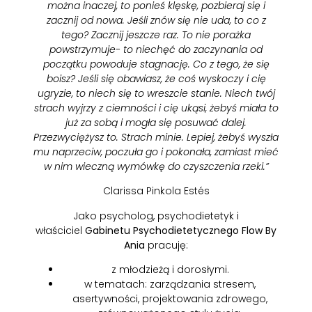
można inaczej, to ponieś klęskę, pozbieraj się i
zacznij od nowa. Jeśli znów się nie uda, to co z
tego? Zacznij jeszcze raz. To nie porażka
powstrzymuje- to niechęć do zaczynania od
początku powoduje stagnację. Co z tego, że się
boisz? Jeśli się obawiasz, że coś wyskoczy i cię
ugryzie, to niech się to wreszcie stanie. Niech twój
strach wyjrzy z ciemności i cię ukąsi, żebyś miała to
już za sobą i mogła się posuwać dalej.
Przezwyciężysz to. Strach minie. Lepiej, żebyś wyszła
mu naprzeciw, poczuła go i pokonała, zamiast mieć
w nim wieczną wymówkę do czyszczenia rzeki.”
Clarissa Pinkola Estés
Jako psycholog, psychodietetyk i
właściciel
Gabinetu Psychodietetycznego Flow By
Ania
pracuję:
z młodzieżą i dorosłymi.
w tematach: zarządzania stresem,
asertywności, projektowania zdrowego,