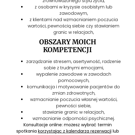
zrównoważonego stylu życia,
z osobami w kryzysie osobistym lub
zawodowym,
z klientami nad wzmacnianiem poczucia
wartości, pewnością siebie czy stawianiem
granic w relacjach,
OBSZARY MOICH
KOMPETENCJI
zarządzanie stresem, asertywność, radzenie
sobie z trudnymi emocjami,
wypalenie zawodowe w zawodach
pomocowych,
komunikacja i motywowanie pacjentów do
zmian zdrowotnych,
wzmacnianie poczucia własnej wartości,
pewności siebie,
stawianie granic w relacjach,
wzmacnianie odporności psychicznej.
Konsultacje online: możesz wybrać termin
spotkania
korzystając z kalendarza rezerwacji
lub