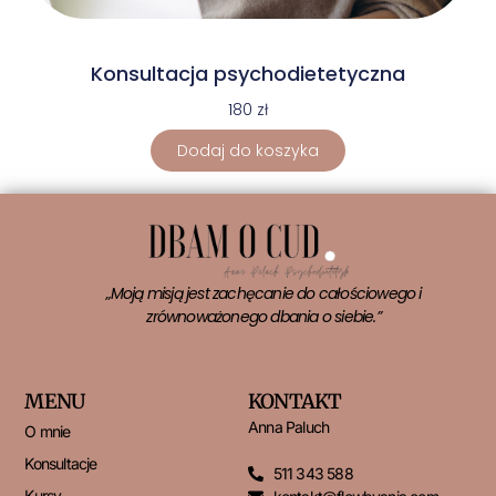
Konsultacja psychodietetyczna
180
zł
Dodaj do koszyka
„Moją misją jest zachęcanie do całościowego i
zrównoważonego dbania o siebie.”
MENU
KONTAKT
Anna Paluch
O mnie
Konsultacje
511 343 588
Kursy