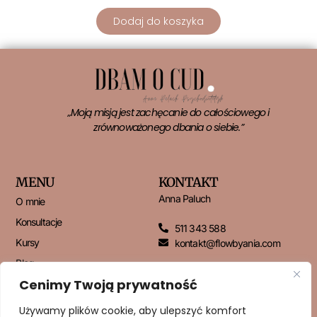
Dodaj do koszyka
„Moją misją jest zachęcanie do całościowego i
zrównoważonego dbania o siebie.”
MENU
KONTAKT
Anna Paluch
O mnie
Konsultacje
511 343 588
Kursy
kontakt@flowbyania.com
Blog
Cenimy Twoją prywatność
Kontakt
Używamy plików cookie, aby ulepszyć komfort