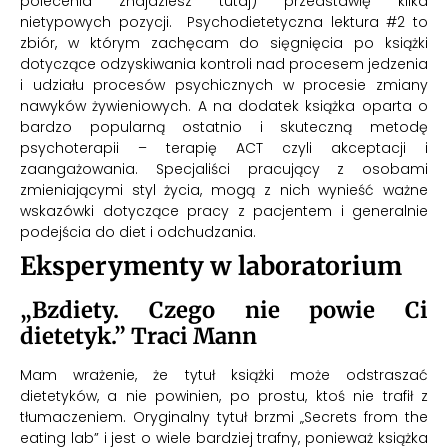
polecenia znajdziesz tutaj
) przedstawię kilka
nietypowych pozycji. Psychodietetyczna lektura #2 to
zbiór, w którym zachęcam do sięgnięcia po książki
dotyczące odzyskiwania kontroli nad procesem jedzenia
i udziału procesów psychicznych w procesie zmiany
nawyków żywieniowych. A na dodatek książka oparta o
bardzo popularną ostatnio i skuteczną metodę
psychoterapii – terapię ACT czyli akceptacji i
zaangażowania. Specjaliści pracujący z osobami
zmieniającymi styl życia, mogą z nich wynieść ważne
wskazówki dotyczące pracy z pacjentem i generalnie
podejścia do diet i odchudzania.
Eksperymenty w laboratorium
„Bzdiety. Czego nie powie Ci
dietetyk.” Traci Mann
Mam wrażenie, że tytuł książki może odstraszać
dietetyków, a nie powinien, po prostu, ktoś nie trafił z
tłumaczeniem. Oryginalny tytuł brzmi „Secrets from the
eating lab” i jest o wiele bardziej trafny, ponieważ książka