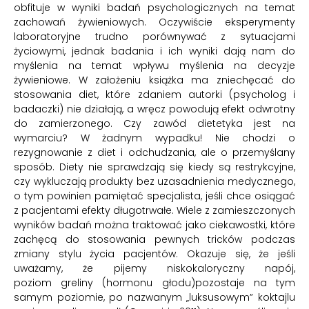
obfituje w wyniki badań psychologicznych na temat
zachowań żywieniowych. Oczywiście eksperymenty
laboratoryjne trudno porównywać z sytuacjami
życiowymi, jednak badania i ich wyniki dają nam do
myślenia na temat wpływu myślenia na decyzje
żywieniowe. W założeniu książka ma zniechęcać do
stosowania diet, które zdaniem autorki (psycholog i
badaczki) nie działają, a wręcz powodują efekt odwrotny
do zamierzonego. Czy zawód dietetyka jest na
wymarciu? W żadnym wypadku! Nie chodzi o
rezygnowanie z diet i odchudzania, ale o przemyślany
sposób. Diety nie sprawdzają się kiedy są restrykcyjne,
czy wykluczają produkty bez uzasadnienia medycznego,
o tym powinien pamiętać specjalista, jeśli chce osiągać
z pacjentami efekty długotrwałe. Wiele z zamieszczonych
wyników badań można traktować jako ciekawostki, które
zachęcą do stosowania pewnych tricków podczas
zmiany stylu życia pacjentów. Okazuje się, że jeśli
uważamy, że pijemy niskokaloryczny napój,
poziom greliny (hormonu głodu)pozostaje na tym
samym poziomie, po nazwanym „luksusowym” koktajlu