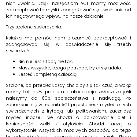
nich uwolnić. Dzięki narzędziom ACT mamy możliwość
zaakceptować te myśli i zaangażować się uwolnienie od
ich negatywnego wpływu na nasze działanie.
Trzy szalone stwierdzenia.
Książka ma pomóc nam zrozumieć, zaakceptować i
zaangażować się w doświadczenie siły trzech
stwierdzeń:
Nic nie jest z tobą nie tak.
Masz wszystko, czego potrzeba, by ci się udało.
Jesteś kompletną całością.
Szalone, bo przecież każdy chciałby się tak czuć, a wciąż
mamy tak duży problem z akceptacją, zwłaszcza jeśli
należymy do 60% społeczeństwa z nadwagą. Po
zanurzeniu się w techniki ACT przestaniesz myśleć o tych
stwierdzeniach z irytacją lub politowaniem, zaczniesz
myśleć inaczej. Nie chodzi o bojkotowanie diet i
konieczności walki z otyłością. Chodzi raczej o
wykorzystanie wszystkich możliwych zasobów, do tego
by odchudzać się i zmieniać skutecznie i trwale. Skoro