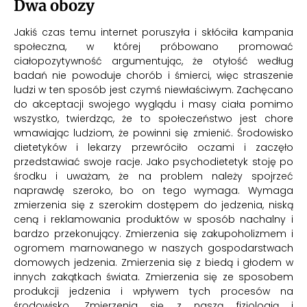
Dwa obozy
Jakiś czas temu internet poruszyła i skłóciła kampania
społeczna, w której próbowano promować
ciałopozytywność argumentując, że otyłość według
badań nie powoduje chorób i śmierci, więc straszenie
ludzi w ten sposób jest czymś niewłaściwym. Zachęcano
do akceptacji swojego wyglądu i masy ciała pomimo
wszystko, twierdząc, że to społeczeństwo jest chore
wmawiając ludziom, że powinni się zmienić. Środowisko
dietetyków i lekarzy przewróciło oczami i zaczęło
przedstawiać swoje racje. Jako psychodietetyk stoję po
środku i uważam, że na problem należy spojrzeć
naprawdę szeroko, bo on tego wymaga. Wymaga
zmierzenia się z szerokim dostępem do jedzenia, niską
ceną i reklamowania produktów w sposób nachalny i
bardzo przekonujący. Zmierzenia się zakupoholizmem i
ogromem marnowanego w naszych gospodarstwach
domowych jedzenia. Zmierzenia się z biedą i głodem w
innych zakątkach świata. Zmierzenia się ze sposobem
produkcji jedzenia i wpływem tych procesów na
środowisko. Zmierzenia się z naszą fizjologią i