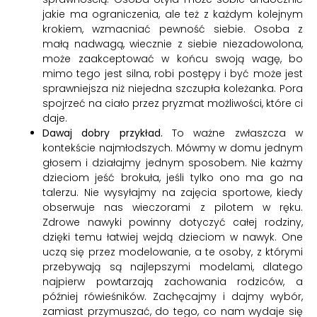
jakie ma ograniczenia, ale też z każdym kolejnym
krokiem, wzmacniać pewność siebie. Osoba z
małą nadwagą, wiecznie z siebie niezadowolona,
może zaakceptować w końcu swoją wagę, bo
mimo tego jest silna, robi postępy i być może jest
sprawniejsza niż niejedna szczupła koleżanka. Pora
spojrzeć na ciało przez pryzmat możliwości, które ci
daje.
Dawaj dobry przykład.
To ważne zwłaszcza w
kontekście najmłodszych. Mówmy w domu jednym
głosem i działajmy jednym sposobem. Nie każmy
dzieciom jeść brokuła, jeśli tylko ono ma go na
talerzu. Nie wysyłajmy na zajęcia sportowe, kiedy
obserwuje nas wieczorami z pilotem w ręku.
Zdrowe nawyki powinny dotyczyć całej rodziny,
dzięki temu łatwiej wejdą dzieciom w nawyk. One
uczą się przez modelowanie, a te osoby, z którymi
przebywają są najlepszymi modelami, dlatego
najpierw powtarzają zachowania rodziców, a
później rówieśników. Zachęcajmy i dajmy wybór,
zamiast przymuszać, do tego, co nam wydaje się