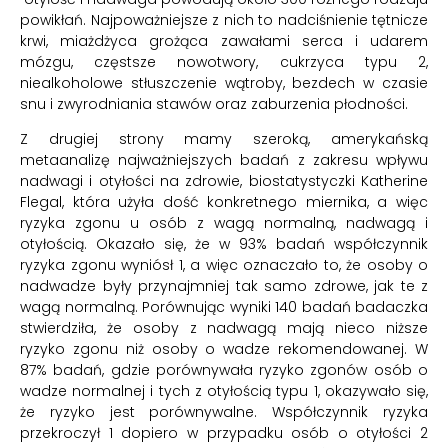
powikłań. Najpoważniejsze z nich to nadciśnienie tętnicze
krwi, miażdżyca grożąca zawałami serca i udarem
mózgu, częstsze nowotwory, cukrzyca typu 2,
niealkoholowe stłuszczenie wątroby, bezdech w czasie
snu i zwyrodniania stawów oraz zaburzenia płodności.
Z drugiej strony mamy szeroką, amerykańską
metaanalizę najważniejszych badań z zakresu wpływu
nadwagi i otyłości na zdrowie, biostatystyczki Katherine
Flegal, która użyła dość konkretnego miernika, a więc
ryzyka zgonu u osób z wagą normalną, nadwagą i
otyłością. Okazało się, że w 93% badań współczynnik
ryzyka zgonu wyniósł 1, a więc oznaczało to, że osoby o
nadwadze były przynajmniej tak samo zdrowe, jak te z
wagą normalną. Porównując wyniki 140 badań badaczka
stwierdziła, że osoby z nadwagą mają nieco niższe
ryzyko zgonu niż osoby o wadze rekomendowanej. W
87% badań, gdzie porównywała ryzyko zgonów osób o
wadze normalnej i tych z otyłością typu 1, okazywało się,
że ryzyko jest porównywalne. Współczynnik ryzyka
przekroczył 1 dopiero w przypadku osób o otyłości 2