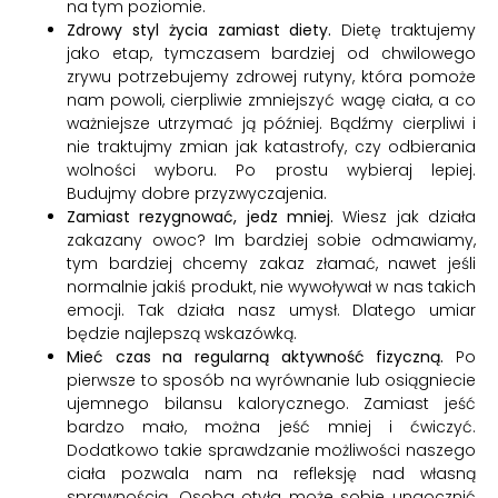
na tym poziomie.
Zdrowy styl życia zamiast diety.
Dietę traktujemy
jako etap, tymczasem bardziej od chwilowego
zrywu potrzebujemy zdrowej rutyny, która pomoże
nam powoli, cierpliwie zmniejszyć wagę ciała, a co
ważniejsze utrzymać ją później. Bądźmy cierpliwi i
nie traktujmy zmian jak katastrofy, czy odbierania
wolności wyboru. Po prostu wybieraj lepiej.
Budujmy dobre przyzwyczajenia.
Zamiast rezygnować, jedz mniej.
Wiesz jak działa
zakazany owoc? Im bardziej sobie odmawiamy,
tym bardziej chcemy zakaz złamać, nawet jeśli
normalnie jakiś produkt, nie wywoływał w nas takich
emocji. Tak działa nasz umysł. Dlatego umiar
będzie najlepszą wskazówką.
Mieć czas na regularną aktywność fizyczną.
Po
pierwsze to sposób na wyrównanie lub osiągniecie
ujemnego bilansu kalorycznego. Zamiast jeść
bardzo mało, można jeść mniej i ćwiczyć.
Dodatkowo takie sprawdzanie możliwości naszego
ciała pozwala nam na refleksję nad własną
sprawnością. Osoba otyła może sobie unaocznić