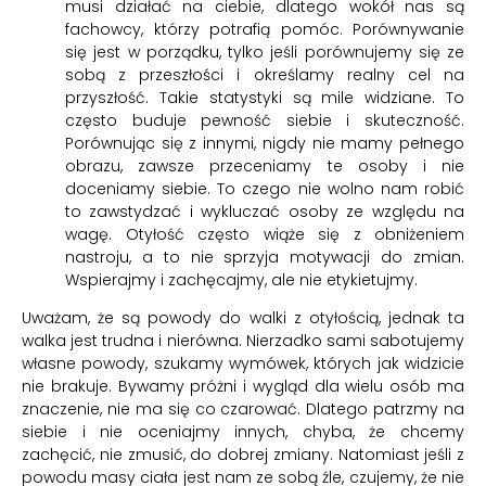
musi działać na ciebie, dlatego wokół nas są
fachowcy, którzy potrafią pomóc. Porównywanie
się jest w porządku, tylko jeśli porównujemy się ze
sobą z przeszłości i określamy realny cel na
przyszłość. Takie statystyki są mile widziane. To
często buduje pewność siebie i skuteczność.
Porównując się z innymi, nigdy nie mamy pełnego
obrazu, zawsze przeceniamy te osoby i nie
doceniamy siebie. To czego nie wolno nam robić
to zawstydzać i wykluczać osoby ze względu na
wagę. Otyłość często wiąże się z obniżeniem
nastroju, a to nie sprzyja motywacji do zmian.
Wspierajmy i zachęcajmy, ale nie etykietujmy.
Uważam, że są powody do walki z otyłością, jednak ta
walka jest trudna i nierówna. Nierzadko sami sabotujemy
własne powody, szukamy wymówek, których jak widzicie
nie brakuje. Bywamy próżni i wygląd dla wielu osób ma
znaczenie, nie ma się co czarować. Dlatego patrzmy na
siebie i nie oceniajmy innych, chyba, że chcemy
zachęcić, nie zmusić, do dobrej zmiany. Natomiast jeśli z
powodu masy ciała jest nam ze sobą źle, czujemy, że nie