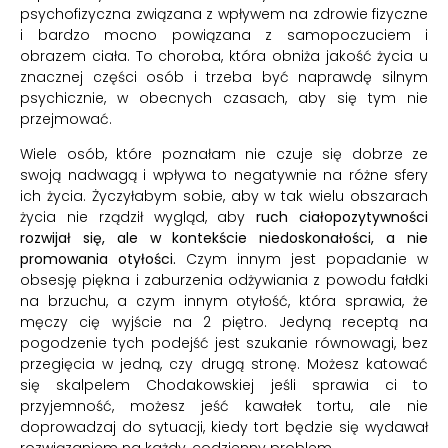
psychofizyczna związana z wpływem na zdrowie fizyczne
i bardzo mocno powiązana z samopoczuciem i
obrazem ciała. To choroba, która obniża jakość życia u
znacznej części osób i trzeba być naprawdę silnym
psychicznie, w obecnych czasach, aby się tym nie
przejmować.
Wiele osób, które poznałam nie czuje się dobrze ze
swoją nadwagą i wpływa to negatywnie na różne sfery
ich życia. Życzyłabym sobie, aby w tak wielu obszarach
życia nie rządził wygląd, aby
ruch ciałopozytywności
rozwijał się, ale w kontekście niedoskonałości, a nie
promowania otyłości.
Czym innym jest popadanie w
obsesję piękna i zaburzenia odżywiania z powodu fałdki
na brzuchu, a czym innym otyłość, która sprawia, że
męczy cię wyjście na 2 piętro. Jedyną receptą na
pogodzenie tych podejść jest szukanie równowagi, bez
przegięcia w jedną, czy drugą stronę. Możesz katować
się skalpelem Chodakowskiej jeśli sprawia ci to
przyjemność, możesz jeść kawałek tortu, ale nie
doprowadzaj do sytuacji, kiedy tort będzie się wydawał