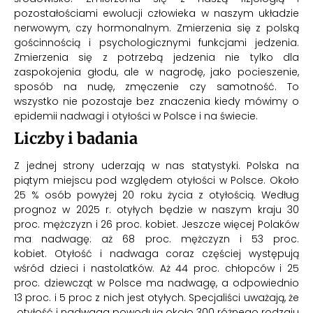
pozostałościami ewolucji człowieka w naszym układzie
nerwowym, czy hormonalnym. Zmierzenia się z polską
gościnnością i psychologicznymi funkcjami jedzenia.
Zmierzenia się z potrzebą jedzenia nie tylko dla
zaspokojenia głodu, ale w nagrodę, jako pocieszenie,
sposób na nudę, zmęczenie czy samotność. To
wszystko nie pozostaje bez znaczenia kiedy mówimy o
epidemii nadwagi i otyłości w Polsce i na świecie.
Liczby i badania
Z jednej strony uderzają w nas statystyki. Polska na
piątym miejscu pod względem otyłości w Polsce. Około
25 % osób powyżej 20 roku życia z otyłością. Według
prognoz w 2025 r. otyłych będzie w naszym kraju 30
proc. mężczyzn i 26 proc. kobiet. Jeszcze więcej Polaków
ma nadwagę: aż 68 proc. mężczyzn i 53 proc.
kobiet. Otyłość i nadwaga coraz częściej występują
wśród dzieci i nastolatków. Aż 44 proc. chłopców i 25
proc. dziewcząt w Polsce ma nadwagę, a odpowiednio
13 proc. i 5 proc z nich jest otyłych. Specjaliści uważają, że
otyłość i nadwaga powodują około 300 różnego rodzaju