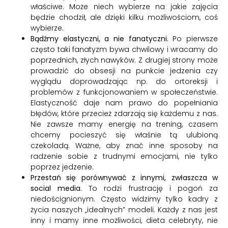
właściwe. Może niech wybierze na jakie zajęcia
będzie chodził, ale dzięki kilku możliwościom, coś
wybierze.
Bądźmy elastyczni, a nie fanatyczni.
Po pierwsze
często taki fanatyzm bywa chwilowy i wracamy do
poprzednich, złych nawyków. Z drugiej strony może
prowadzić do obsesji na punkcie jedzenia czy
wyglądu doprowadzając np. do ortoreksji i
problemów z funkcjonowaniem w społeczeństwie.
Elastyczność daje nam prawo do popełniania
błędów, które przecież zdarzają się każdemu z nas.
Nie zawsze mamy energię na trening, czasem
chcemy pocieszyć się właśnie tą ulubioną
czekoladą. Ważne, aby znać inne sposoby na
radzenie sobie z trudnymi emocjami, nie tylko
poprzez jedzenie.
Przestań się porównywać z innymi, zwłaszcza w
social media.
To rodzi frustrację i pogoń za
niedoścignionym. Często widzimy tylko kadry z
życia naszych „idealnych” modeli. Każdy z nas jest
inny i mamy inne możliwości, dieta celebryty, nie