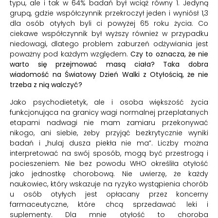
typu, ale i tak w 64% badań był wciąż równy 1. Jedyną
grupą, gdzie współczynnik przekroczył jeden i wyniósł 1,3
dla osób otyłych byli ci powyżej 65 roku życia. Co
ciekawe współczynnik był wyższy również w przypadku
niedowagi, dlatego problem zaburzeń odżywiania jest
poważny pod każdym względem.
Czy to oznacza, że nie
warto się przejmować masą ciała? Taka dobra
wiadomość na Światowy Dzień Walki z Otyłością, że nie
trzeba z nią walczyć?
Jako psychodietetyk, ale i osoba większość życia
funkcjonująca na granicy wagi normalnej przeplatanych
etapami nadwagi nie mam zamiaru przekonywać
nikogo, ani siebie, żeby przyjąć bezkrytycznie wyniki
badań i „hulaj dusza piekła nie ma”. Liczby można
interpretować na swój sposób, mogą być przestrogą i
pocieszeniem. Nie bez powodu WHO określiła otyłość
jako jednostkę chorobową. Nie uwierzę, że każdy
naukowiec, który wskazuje na ryzyko wystąpienia chorób
u osób otyłych jest opłacany przez koncerny
farmaceutyczne, które chcą sprzedawać leki i
suplementy. Dla mnie otyłość to choroba