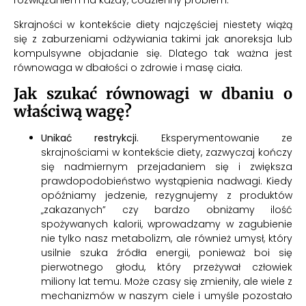
rozwiązaniem na każdy, codzienny problem.
Skrajności w kontekście diety najczęściej niestety wiążą
się z zaburzeniami odżywiania takimi jak anoreksja lub
kompulsywne objadanie się. Dlatego tak ważna jest
równowaga w dbałości o zdrowie i masę ciała.
Jak szukać równowagi w dbaniu o
właściwą wagę?
Unikać restrykcji.
Eksperymentowanie ze
skrajnościami w kontekście diety, zazwyczaj kończy
się nadmiernym przejadaniem się i zwiększa
prawdopodobieństwo wystąpienia nadwagi. Kiedy
opóźniamy jedzenie, rezygnujemy z produktów
„zakazanych” czy bardzo obniżamy ilość
spożywanych kalorii, wprowadzamy w zagubienie
nie tylko nasz metabolizm, ale również umysł, który
usilnie szuka źródła energii, ponieważ boi się
pierwotnego głodu, który przeżywał człowiek
miliony lat temu. Może czasy się zmieniły, ale wiele z
mechanizmów w naszym ciele i umyśle pozostało