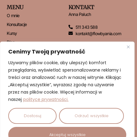
MENU
KONTAKT
Anna Paluch
O mnie
Konsultacje
511 343 588
Kursy
kontakt@flowbyania.com
Blog
Cenimy Twoją prywatność
Kontakt
Używamy plików cookie, aby ulepszyć komfort
przeglądania, wyświetlać spersonalizowane reklamy i
NEWSLETTER
treści oraz analizować ruch w naszej witrynie. Klikając
„Akceptuj wszystkie”, wyrażasz zgodę na używanie
przez nas plików cookie. Więcej informacji w
naszej
polityce prywatności.
ZAPISUJĘ SIĘ!
Dostosuj
Odrzuć wszystkie
© 2026 Dbam o Cud | Anna Paluch – Psychodietetyk | Wszelkie
Akceptuj wszystkie