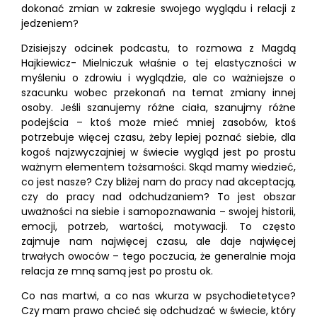
dokonać zmian w zakresie swojego wyglądu i relacji z
jedzeniem?
Dzisiejszy odcinek podcastu, to rozmowa z Magdą
Hajkiewicz- Mielniczuk właśnie o tej elastyczności w
myśleniu o zdrowiu i wyglądzie, ale co ważniejsze o
szacunku wobec przekonań na temat zmiany innej
osoby. Jeśli szanujemy różne ciała, szanujmy różne
podejścia – ktoś może mieć mniej zasobów, ktoś
potrzebuje więcej czasu, żeby lepiej poznać siebie, dla
kogoś najzwyczajniej w świecie wygląd jest po prostu
ważnym elementem tożsamości. Skąd mamy wiedzieć,
co jest nasze? Czy bliżej nam do pracy nad akceptacją,
czy do pracy nad odchudzaniem? To jest obszar
uważności na siebie i samopoznawania – swojej historii,
emocji, potrzeb, wartości, motywacji. To często
zajmuje nam najwięcej czasu, ale daje najwięcej
trwałych owoców – tego poczucia, że generalnie moja
relacja ze mną samą jest po prostu ok.
Co nas martwi, a co nas wkurza w psychodietetyce?
Czy mam prawo chcieć się odchudzać w świecie, który