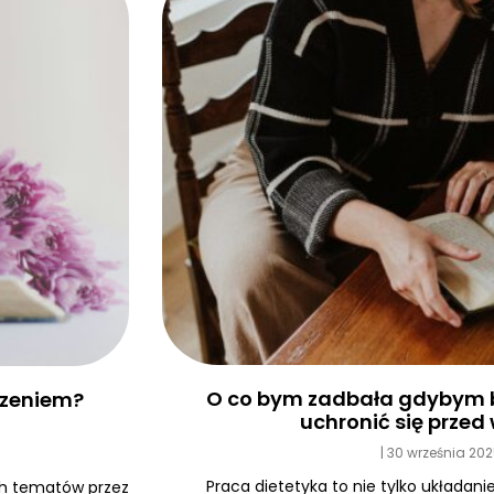
O co bym zadbała gdybym b
edzeniem?
uchronić się prze
30 września 20
Praca dietetyka to nie tylko układanie
ych tematów przez