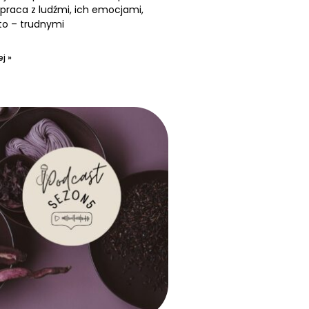
praca z ludźmi, ich emocjami,
to – trudnymi
j »