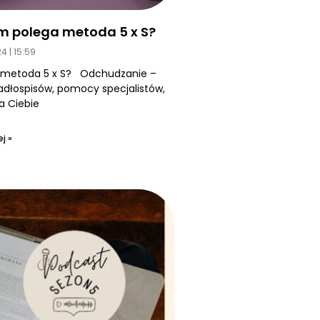
m polega metoda 5 x S?
24
15:59
 metoda 5 x S? Odchudzanie –
jadłospisów, pomocy specjalistów,
a Ciebie
j »