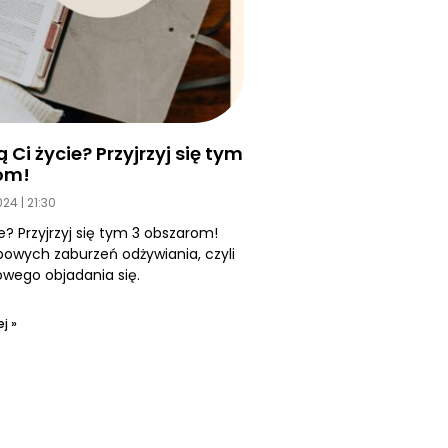
Ci życie? Przyjrzyj się tym
om!
2024
21:30
e? Przyjrzyj się tym 3 obszarom!
owych zaburzeń odżywiania, czyli
ego objadania się.
j »