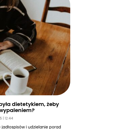
yła dietetykiem, żeby
d wypaleniem?
25
12:44
 jadłospisów i udzielanie porad