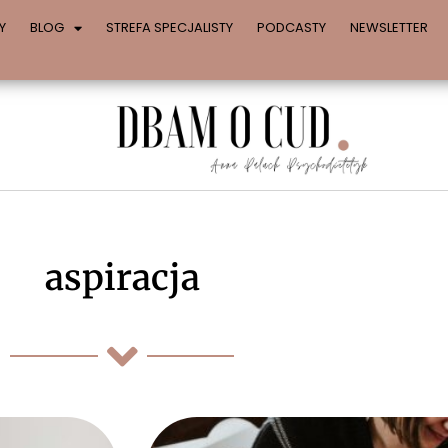
Y
BLOG
STREFA SPECJALISTY
PODCASTY
NEWSLETTER
aspiracja