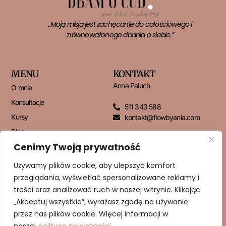
„Moją misją jest zachęcanie do całościowego i
zrównoważonego dbania o siebie.”
MENU
KONTAKT
Anna Paluch
O mnie
Konsultacje
511 343 588
Kursy
kontakt@flowbyania.com
Blog
Cenimy Twoją prywatność
Kontakt
Używamy plików cookie, aby ulepszyć komfort
przeglądania, wyświetlać spersonalizowane reklamy i
NEWSLETTER
treści oraz analizować ruch w naszej witrynie. Klikając
„Akceptuj wszystkie”, wyrażasz zgodę na używanie
przez nas plików cookie. Więcej informacji w