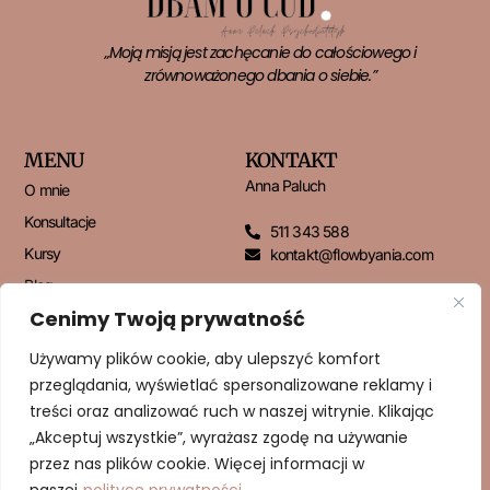
„Moją misją jest zachęcanie do całościowego i
zrównoważonego dbania o siebie.”
MENU
KONTAKT
Anna Paluch
O mnie
Konsultacje
511 343 588
Kursy
kontakt@flowbyania.com
Blog
Cenimy Twoją prywatność
Kontakt
Używamy plików cookie, aby ulepszyć komfort
przeglądania, wyświetlać spersonalizowane reklamy i
NEWSLETTER
treści oraz analizować ruch w naszej witrynie. Klikając
„Akceptuj wszystkie”, wyrażasz zgodę na używanie
przez nas plików cookie. Więcej informacji w