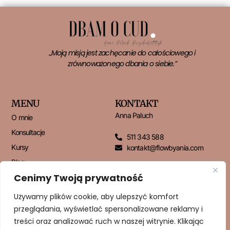
„Moją misją jest zachęcanie do całościowego i
zrównoważonego dbania o siebie.”
MENU
KONTAKT
Anna Paluch
O mnie
Konsultacje
511 343 588
Kursy
kontakt@flowbyania.com
Blog
Cenimy Twoją prywatność
Kontakt
Używamy plików cookie, aby ulepszyć komfort
przeglądania, wyświetlać spersonalizowane reklamy i
NEWSLETTER
treści oraz analizować ruch w naszej witrynie. Klikając