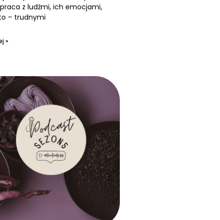
praca z ludźmi, ich emocjami,
to – trudnymi
j »