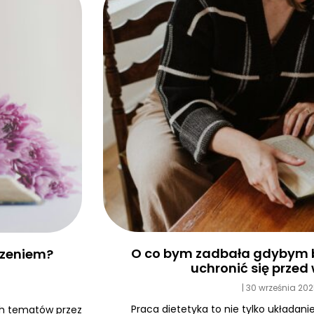
O co bym zadbała gdybym b
edzeniem?
uchronić się prze
30 września 20
Praca dietetyka to nie tylko układanie
ych tematów przez