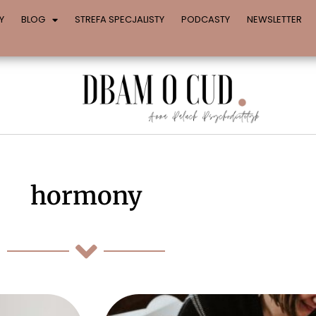
Y
BLOG
STREFA SPECJALISTY
PODCASTY
NEWSLETTER
hormony