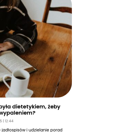
yła dietetykiem, żeby
d wypaleniem?
25
12:44
 jadłospisów i udzielanie porad