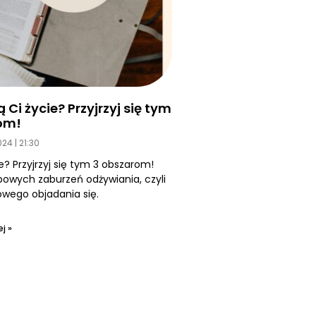
Ci życie? Przyjrzyj się tym
om!
2024
21:30
e? Przyjrzyj się tym 3 obszarom!
owych zaburzeń odżywiania, czyli
ego objadania się.
j »