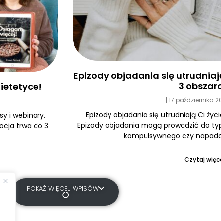
Epizody objadania się utrudniają 
3 obszar
ietetyce!
17 października 
Epizody objadania się utrudniają Ci życi
y i webinary.
Epizody objadania mogą prowadzić do typ
ocja trwa do 3
kompulsywnego czy napadow
Czytaj więce
POKAŻ WIĘCEJ WPISÓW