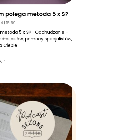
m polega metoda 5 x S?
24
15:59
 metoda 5 x S? Odchudzanie –
jadłospisów, pomocy specjalistów,
a Ciebie
j »