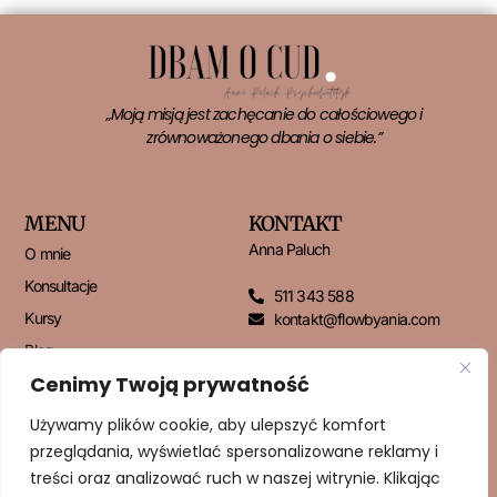
„Moją misją jest zachęcanie do całościowego i
zrównoważonego dbania o siebie.”
MENU
KONTAKT
Anna Paluch
O mnie
Konsultacje
511 343 588
Kursy
kontakt@flowbyania.com
Blog
Cenimy Twoją prywatność
Kontakt
Używamy plików cookie, aby ulepszyć komfort
przeglądania, wyświetlać spersonalizowane reklamy i
NEWSLETTER
treści oraz analizować ruch w naszej witrynie. Klikając