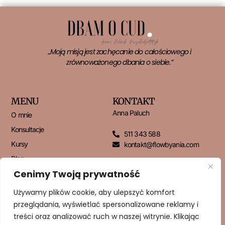
„Moją misją jest zachęcanie do całościowego i
zrównoważonego dbania o siebie.”
MENU
KONTAKT
Anna Paluch
O mnie
Konsultacje
511 343 588
Kursy
kontakt@flowbyania.com
Blog
Cenimy Twoją prywatność
Kontakt
Używamy plików cookie, aby ulepszyć komfort
przeglądania, wyświetlać spersonalizowane reklamy i
NEWSLETTER
treści oraz analizować ruch w naszej witrynie. Klikając