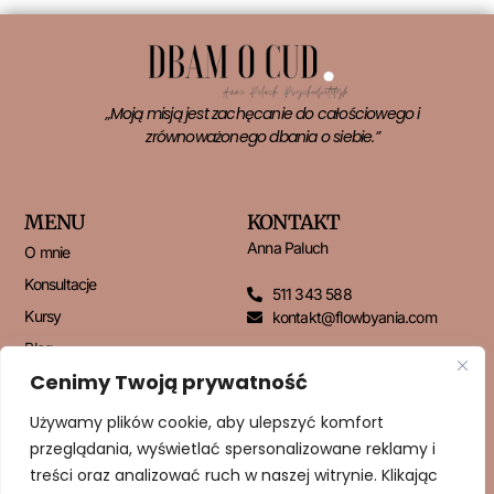
„Moją misją jest zachęcanie do całościowego i
zrównoważonego dbania o siebie.”
MENU
KONTAKT
Anna Paluch
O mnie
Konsultacje
511 343 588
Kursy
kontakt@flowbyania.com
Blog
Cenimy Twoją prywatność
Kontakt
Używamy plików cookie, aby ulepszyć komfort
przeglądania, wyświetlać spersonalizowane reklamy i
NEWSLETTER
treści oraz analizować ruch w naszej witrynie. Klikając