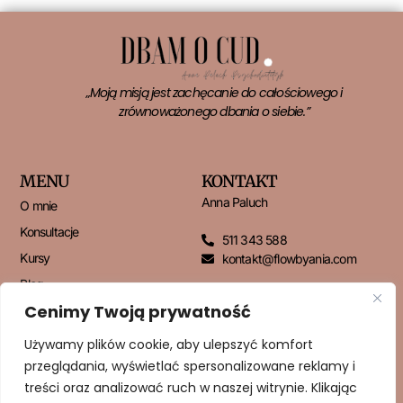
„Moją misją jest zachęcanie do całościowego i
zrównoważonego dbania o siebie.”
MENU
KONTAKT
Anna Paluch
O mnie
Konsultacje
511 343 588
Kursy
kontakt@flowbyania.com
Blog
Cenimy Twoją prywatność
Kontakt
Używamy plików cookie, aby ulepszyć komfort
przeglądania, wyświetlać spersonalizowane reklamy i
NEWSLETTER
treści oraz analizować ruch w naszej witrynie. Klikając