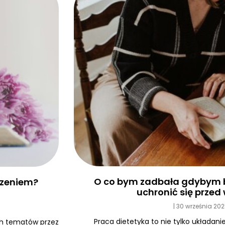
O co bym zadbała gdybym b
edzeniem?
uchronić się prze
30 września 20
Praca dietetyka to nie tylko układanie
ych tematów przez