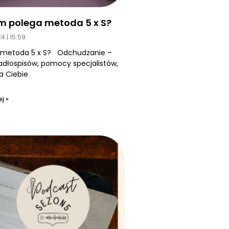
m polega metoda 5 x S?
24
15:59
 metoda 5 x S? Odchudzanie –
jadłospisów, pomocy specjalistów,
a Ciebie
j »