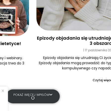
Epizody objadania się utrudniają 
3 obszar
ietetyce!
17 października 
Epizody objadania się utrudniają Ci życi
y i webinary.
Epizody objadania mogą prowadzić do typ
ocja trwa do 3
kompulsywnego czy napadow
Czytaj więce
POKAŻ WIĘCEJ WPISÓW