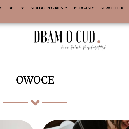
Y
BLOG
STREFA SPECJALISTY
PODCASTY
NEWSLETTER
OWOCE