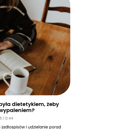
yła dietetykiem, żeby
d wypaleniem?
25
12:44
 jadłospisów i udzielanie porad