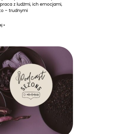
praca z ludźmi, ich emocjami,
to – trudnymi
j »