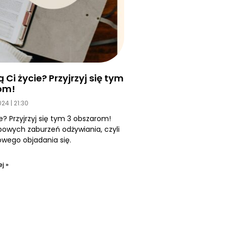
Ci życie? Przyjrzyj się tym
om!
2024
21:30
e? Przyjrzyj się tym 3 obszarom!
owych zaburzeń odżywiania, czyli
ego objadania się.
j »