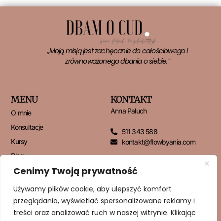
„Moją misją jest zachęcanie do całościowego i
zrównoważonego dbania o siebie.”
MENU
KONTAKT
Anna Paluch
O mnie
Konsultacje
511 343 588
Kursy
kontakt@flowbyania.com
Blog
Cenimy Twoją prywatność
Kontakt
Używamy plików cookie, aby ulepszyć komfort
przeglądania, wyświetlać spersonalizowane reklamy i
NEWSLETTER
treści oraz analizować ruch w naszej witrynie. Klikając