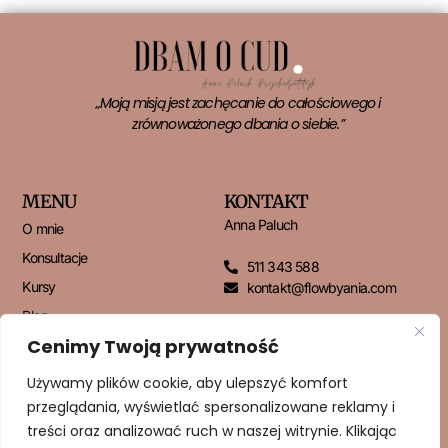
„Moją misją jest zachęcanie do całościowego i
zrównoważonego dbania o siebie.”
MENU
KONTAKT
Anna Paluch
O mnie
Konsultacje
511 343 588
Kursy
kontakt@flowbyania.com
Blog
Cenimy Twoją prywatność
Kontakt
Używamy plików cookie, aby ulepszyć komfort
przeglądania, wyświetlać spersonalizowane reklamy i
NEWSLETTER
treści oraz analizować ruch w naszej witrynie. Klikając