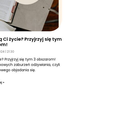
Ci życie? Przyjrzyj się tym
om!
2024
21:30
e? Przyjrzyj się tym 3 obszarom!
owych zaburzeń odżywiania, czyli
ego objadania się.
j »