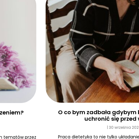
O co bym zadbała gdybym b
edzeniem?
uchronić się prze
30 września 20
Praca dietetyka to nie tylko układanie
ych tematów przez