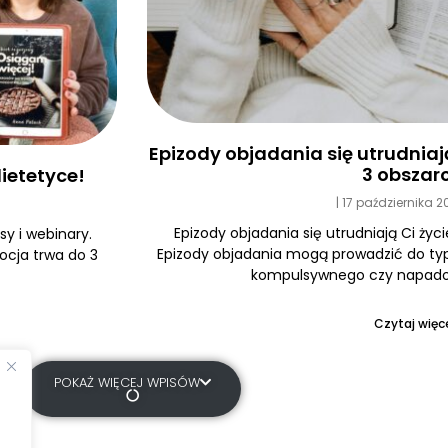
Epizody objadania się utrudniają 
3 obszar
ietetyce!
17 października 
Epizody objadania się utrudniają Ci życi
y i webinary.
Epizody objadania mogą prowadzić do typ
ocja trwa do 3
kompulsywnego czy napadow
Czytaj więce
POKAŻ WIĘCEJ WPISÓW