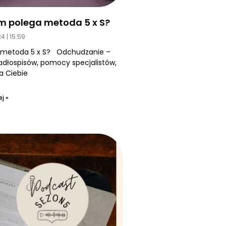
m polega metoda 5 x S?
24
15:59
 metoda 5 x S? Odchudzanie –
jadłospisów, pomocy specjalistów,
a Ciebie
j »