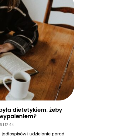
yła dietetykiem, żeby
d wypaleniem?
25
12:44
 jadłospisów i udzielanie porad