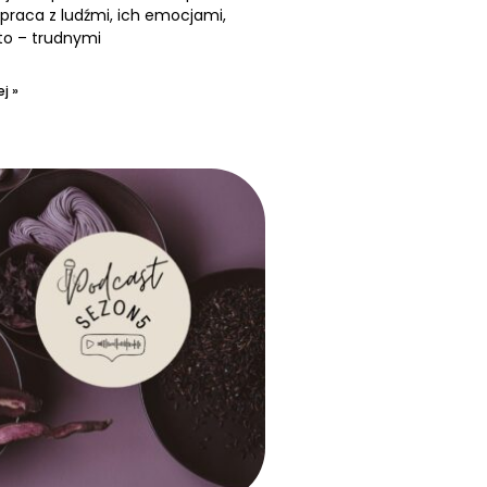
praca z ludźmi, ich emocjami,
to – trudnymi
j »