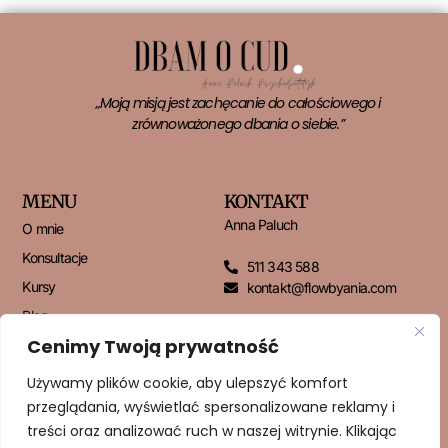
„Moją misją jest zachęcanie do całościowego i
zrównoważonego dbania o siebie.”
MENU
KONTAKT
Anna Paluch
O mnie
Konsultacje
511 343 588
Kursy
kontakt@flowbyania.com
Blog
Cenimy Twoją prywatność
Kontakt
Używamy plików cookie, aby ulepszyć komfort
przeglądania, wyświetlać spersonalizowane reklamy i
NEWSLETTER
treści oraz analizować ruch w naszej witrynie. Klikając