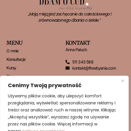
„Moją misją jest zachęcanie do całościowego i
zrównoważonego dbania o siebie.”
MENU
KONTAKT
Anna Paluch
O mnie
Konsultacje
511 343 588
Kursy
kontakt@flowbyania.com
Blog
Cenimy Twoją prywatność
Kontakt
Używamy plików cookie, aby ulepszyć komfort
przeglądania, wyświetlać spersonalizowane reklamy i
NEWSLETTER
treści oraz analizować ruch w naszej witrynie. Klikając
„Akceptuj wszystkie”, wyrażasz zgodę na używanie
przez nas plików cookie. Więcej informacji w