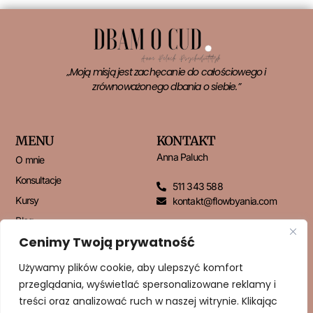
„Moją misją jest zachęcanie do całościowego i
zrównoważonego dbania o siebie.”
MENU
KONTAKT
Anna Paluch
O mnie
Konsultacje
511 343 588
Kursy
kontakt@flowbyania.com
Blog
Cenimy Twoją prywatność
Kontakt
Używamy plików cookie, aby ulepszyć komfort
przeglądania, wyświetlać spersonalizowane reklamy i
NEWSLETTER
treści oraz analizować ruch w naszej witrynie. Klikając