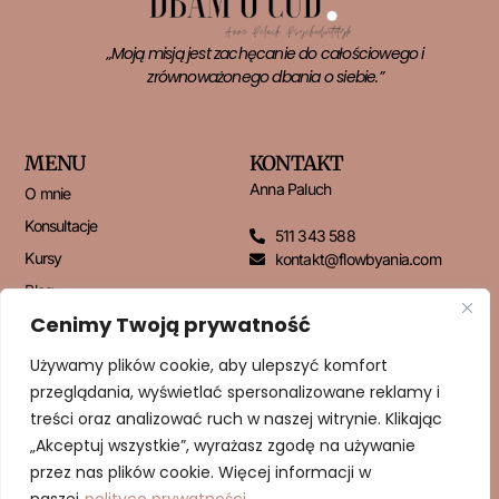
„Moją misją jest zachęcanie do całościowego i
zrównoważonego dbania o siebie.”
MENU
KONTAKT
Anna Paluch
O mnie
Konsultacje
511 343 588
Kursy
kontakt@flowbyania.com
Blog
Cenimy Twoją prywatność
Kontakt
Używamy plików cookie, aby ulepszyć komfort
przeglądania, wyświetlać spersonalizowane reklamy i
NEWSLETTER
treści oraz analizować ruch w naszej witrynie. Klikając
„Akceptuj wszystkie”, wyrażasz zgodę na używanie
przez nas plików cookie. Więcej informacji w